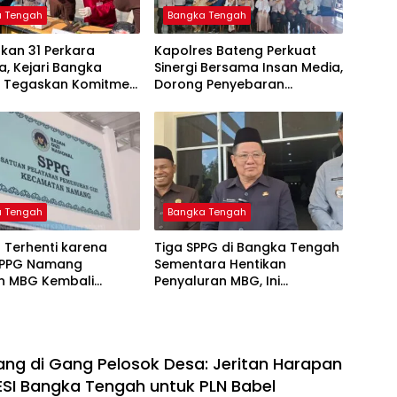
a Tengah
Bangka Tengah
kan 31 Perkara
‎Kapolres Bateng Perkuat
, Kejari Bangka
Sinergi Bersama Insan Media,
 Tegaskan Komitmen
Dorong Penyebaran
as Kejahatan Hingga
Informasi Akurat dan
Layanan Polri 110
a Tengah
Bangka Tengah
 Terhenti karena
‎Tiga SPPG di Bangka Tengah
SPPG Namang
Sementara Hentikan
an MBG Kembali
Penyaluran MBG, Ini
kan Mulai Senin
ng di Gang Pelosok Desa: Jeritan Harapan
SI Bangka Tengah untuk PLN Babel