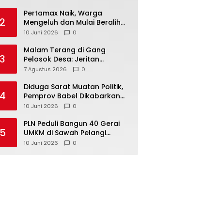
‎Pertamax Naik, Warga
2
Mengeluh dan Mulai Beralih
ke Pertalite Meski Harus Antre
10 Juni 2026
0
Malam Terang di Gang
3
Pelosok Desa: Jeritan
Harapan Ketua APDESI
7 Agustus 2026
0
Bangka Tengah untuk PLN
Babel
‎Diduga Sarat Muatan Politik,
4
Pemprov Babel Dikabarkan
Lakukan Rotasi Besar-
10 Juni 2026
0
besaran ASN hingga PPPK
‎PLN Peduli Bangun 40 Gerai
5
UMKM di Sawah Pelangi
Namang, Dorong
10 Juni 2026
0