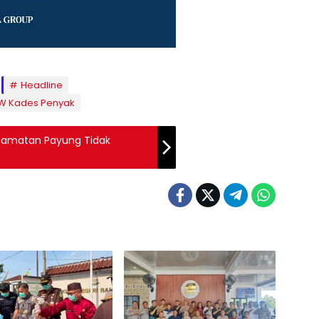
Headline
W Kades Penyak
ecamatan Payung Tidak