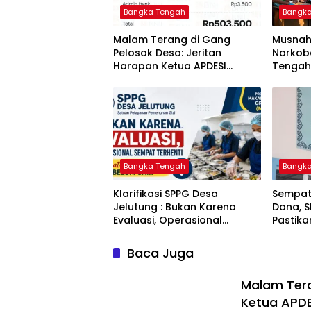
Bangka Tengah
Bangk
Malam Terang di Gang
Musnah
Pelosok Desa: Jeritan
Narkoba
Harapan Ketua APDESI
Tengah
Bangka Tengah untuk PLN
Berant
Babel
Tuntas
Bangka Tengah
Bangk
‎Klarifikasi SPPG Desa
‎Sempat
Jelutung : Bukan Karena
Dana, 
Evaluasi, Operasional
Pastik
Sempat Terhenti Akibat
Disalur
Dana Banper Belum Cair
Baca Juga
Malam Tera
Ketua APDE