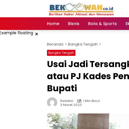
Langsung
ke
konten
Home
Bisnis
Bola & Sports
E
×
Beranda
Bangka Tengah
Bangka Tengah
Usai Jadi Tersan
atau PJ Kades Pe
Bupati
Redaksi
1 Min Baca
3 Maret 2023