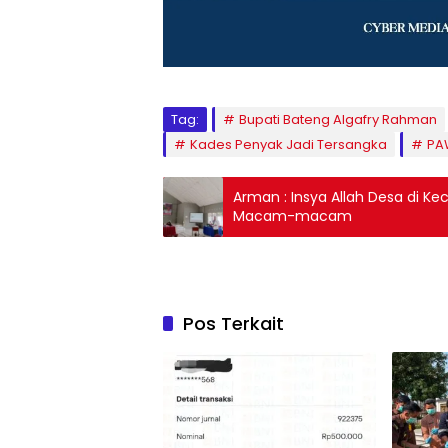
Tag:
Bupati Bateng Algafry Rahman
Kades Penyak Jadi Tersangka
PA
Arman : Insya Allah Desa di K
Macam-macam
Pos Terkait