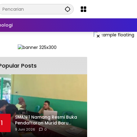
nologi
×
Popular Posts
SMAN 1 Namang Resmi Buka
1
Pendaftaran Murid Baru
2026/2027
9 Juni 2026
0