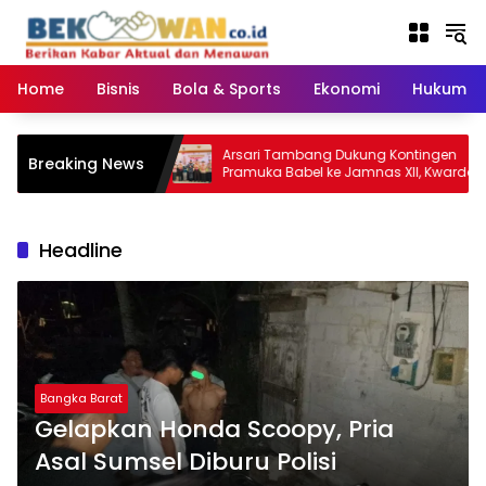
Langsung
ke
konten
Home
Bisnis
Bola & Sports
Ekonomi
Hukum & 
, Kejari
Arsari Tambang Dukung Kontingen
Breaking News
Komitmen
Pramuka Babel ke Jamnas XII, Kwarda:
Tuntas
Sinergi Cetak Generasi Berkarakter
Headline
Bangka Barat
Gelapkan Honda Scoopy, Pria
Asal Sumsel Diburu Polisi