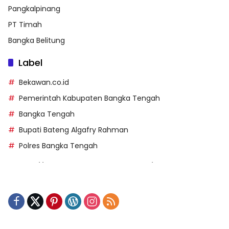
Pangkalpinang
PT Timah
Bangka Belitung
Label
Bekawan.co.id
Pemerintah Kabupaten Bangka Tengah
Bangka Tengah
Bupati Bateng Algafry Rahman
Polres Bangka Tengah
https://perpusip.pamekasankab.go.id/
https://pelra.maritim.go.id/
https://kecsitim.sitarokab.go.id/
https://destinasi.sitarokab.go.id/