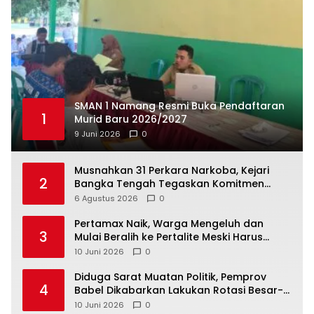
SMAN 1 Namang Resmi Buka Pendaftaran
1
Murid Baru 2026/2027
9 Juni 2026
0
Musnahkan 31 Perkara Narkoba, Kejari
2
Bangka Tengah Tegaskan Komitmen
Berantas Kejahatan Hingga Tuntas
6 Agustus 2026
0
‎Pertamax Naik, Warga Mengeluh dan
3
Mulai Beralih ke Pertalite Meski Harus
10 Juni 2026
0
‎Diduga Sarat Muatan Politik, Pemprov
4
Babel Dikabarkan Lakukan Rotasi Besar-
10 Juni 2026
0