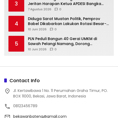
3
Jeritan Harapan Ketua APDESI Bangka
Tengah untuk PLN Babel
7 Agustus 2026
0
‎Diduga Sarat Muatan Politik, Pemprov
4
Babel Dikabarkan Lakukan Rotasi Besar-
10 Juni 2026
0
‎PLN Peduli Bangun 40 Gerai UMKM di
5
Sawah Pelangi Namang, Dorong
10 Juni 2026
0
Contact Info
Jl. Kertawibawa 1 No. 11 Perumahan Graha Timur, PO.
BOX 11000, Bekasi, Jawa Barat, Indonesia
08123456789
bekawanbateng@gmail.com