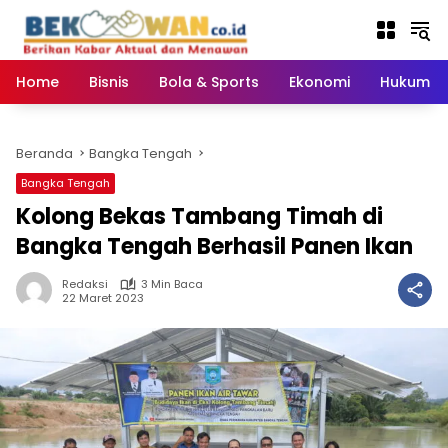
Langsung
ke
konten
Home
Bisnis
Bola & Sports
Ekonomi
Hukum & 
Beranda
Bangka Tengah
Bangka Tengah
Kolong Bekas Tambang Timah di
Bangka Tengah Berhasil Panen Ikan
Redaksi
3 Min Baca
22 Maret 2023