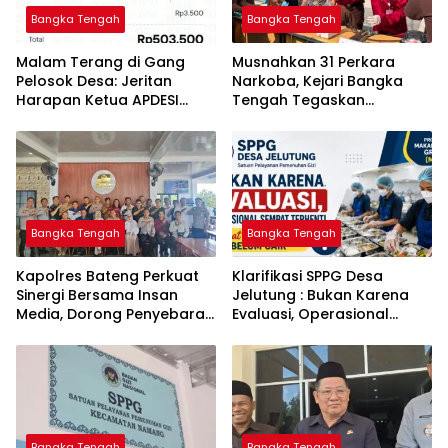
Bangka Tengah
Bangka Tengah
Malam Terang di Gang
Musnahkan 31 Perkara
Pelosok Desa: Jeritan
Narkoba, Kejari Bangka
Harapan Ketua APDESI
Tengah Tegaskan
Bangka Tengah untuk PLN
Komitmen Berantas
Babel
Kejahatan Hingga Tuntas
Bangka Tengah
Bangka Tengah
‎Kapolres Bateng Perkuat
‎Klarifikasi SPPG Desa
Sinergi Bersama Insan
Jelutung : Bukan Karena
Media, Dorong Penyebaran
Evaluasi, Operasional
Informasi Akurat dan
Sempat Terhenti Akibat
Layanan Polri 110
Dana Banper Belum Cair
Bangka Tengah
Bangka Tengah