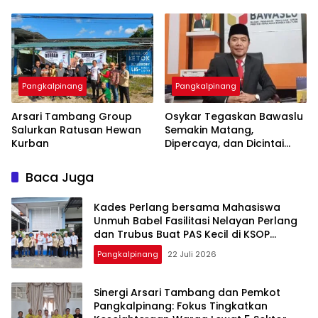
Besar-besaran ASN hingga
Pangkalpinang
Pangkalpinang
‎Arsari Tambang Group
Osykar Tegaskan Bawaslu
Salurkan Ratusan Hewan
Semakin Matang,
Kurban
Dipercaya, dan Dicintai
Masyarakat
Baca Juga
Kades Perlang bersama Mahasiswa
Unmuh Babel Fasilitasi Nelayan Perlang
dan Trubus Buat PAS Kecil di KSOP
Pangkalbalam
Pangkalpinang
22 Juli 2026
‎Sinergi Arsari Tambang dan Pemkot
Pangkalpinang: Fokus Tingkatkan