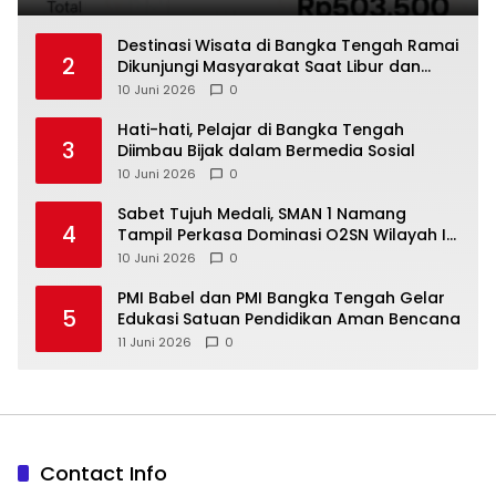
‎Destinasi Wisata di Bangka Tengah Ramai
2
Dikunjungi Masyarakat Saat Libur dan
Akhir Pekan
10 Juni 2026
0
‎Hati-hati, Pelajar di Bangka Tengah
3
Diimbau Bijak dalam Bermedia Sosial
10 Juni 2026
0
‎Sabet Tujuh Medali, SMAN 1 Namang
4
Tampil Perkasa Dominasi O2SN Wilayah I
10 Juni 2026
0
‎PMI Babel dan PMI Bangka Tengah Gelar
5
Edukasi Satuan Pendidikan Aman Bencana
11 Juni 2026
0
Contact Info