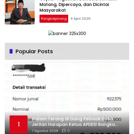
Matang, Dipercaya, dan Dicintai
Masyarakat
Pangkalpinang
9 April 2026
Popular Posts
Malam Terang di Gang Pelosok Desa:
1
Jeritan Harapan Ketua APDESI Bangka
Tengah untuk PLN Babel
7 Agustus 2026
0