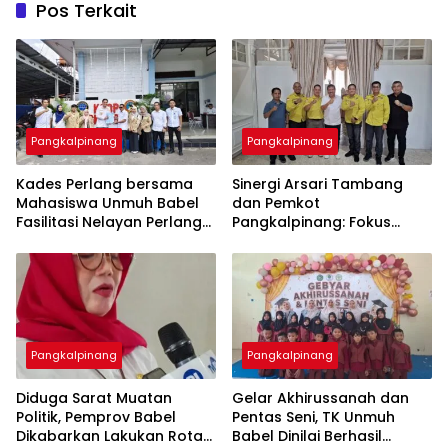
Pos Terkait
Pangkalpinang
Pangkalpinang
Kades Perlang bersama
‎Sinergi Arsari Tambang
Mahasiswa Unmuh Babel
dan Pemkot
Fasilitasi Nelayan Perlang
Pangkalpinang: Fokus
dan Trubus Buat PAS Kecil
Tingkatkan Kesejahteraan
di KSOP Pangkalbalam
Pangkalpinang
Pangkalpinang
‎Diduga Sarat Muatan
‎Gelar Akhirussanah dan
Politik, Pemprov Babel
Pentas Seni, TK Unmuh
Dikabarkan Lakukan Rotasi
Babel Dinilai Berhasil