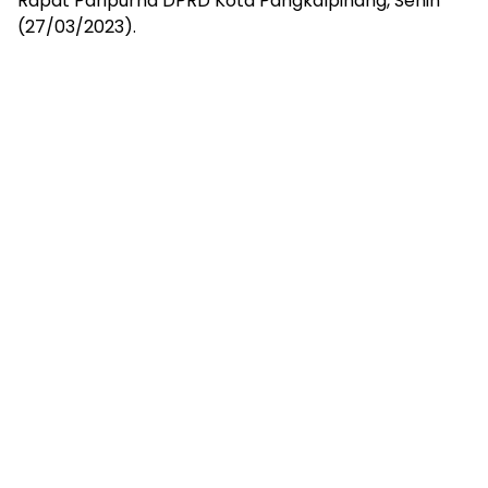
Rapat Paripurna DPRD Kota Pangkalpinang, Senin
(27/03/2023).