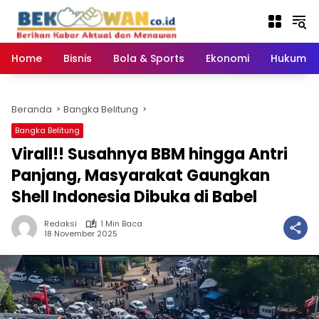
Langsung
ke
konten
Home
Bisnis
Bola & Sports
Ekonomi
Hukum & 
Beranda
Bangka Belitung
Bangka Belitung
‎Virall!! Susahnya BBM hingga Antri
Panjang, Masyarakat Gaungkan
Shell Indonesia Dibuka di Babel ‎
Redaksi
1 Min Baca
18 November 2025