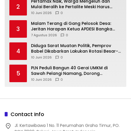
‎Pertamax Naik, Warga Mengeluh dan
2
Mulai Beralih ke Pertalite Meski Harus
10 Juni 2026
0
Malam Terang di Gang Pelosok Desa:
3
Jeritan Harapan Ketua APDESI Bangka
Tengah untuk PLN Babel
7 Agustus 2026
0
‎Diduga Sarat Muatan Politik, Pemprov
4
Babel Dikabarkan Lakukan Rotasi Besar-
10 Juni 2026
0
‎PLN Peduli Bangun 40 Gerai UMKM di
5
Sawah Pelangi Namang, Dorong
10 Juni 2026
0
Contact Info
Jl. Kertawibawa 1 No. 11 Perumahan Graha Timur, PO.