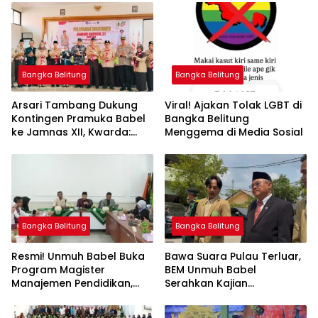
Bangka Belitung
Bangka Belitung
Arsari Tambang Dukung
Viral! Ajakan Tolak LGBT di
Kontingen Pramuka Babel
Bangka Belitung
ke Jamnas XII, Kwarda:
Menggema di Media Sosial
Sinergi Cetak Generasi
Berkarakter
Bangka Belitung
Bangka Belitung
Resmi! Unmuh Babel Buka
‎Bawa Suara Pulau Terluar,
Program Magister
BEM Unmuh Babel
Manajemen Pendidikan,
Serahkan Kajian
Jawab Kebutuhan SDM
Dikdasmen Langsung ke
Bangka Belitung
Menteri Abdul Mu’ti