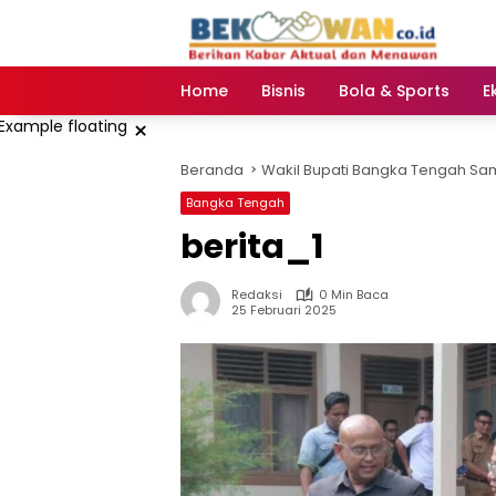
Langsung
ke
konten
Home
Bisnis
Bola & Sports
E
×
Beranda
Wakil Bupati Bangka Tengah Sa
Bangka Tengah
berita_1
Redaksi
0 Min Baca
25 Februari 2025