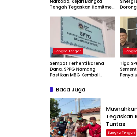
Narkoba, Kejari Bangka
Sinergi
Tengah Tegaskan Komitmen
Dorong
Berantas Kejahatan Hingga
Informa
Tuntas
Layanan
Bangka Tengah
Bangk
‎Sempat Terhenti karena
‎Tiga S
Dana, SPPG Namang
Sement
Pastikan MBG Kembali
Penyalu
Disalurkan Mulai Senin
Baca Juga
Musnahkan 
Tegaskan 
Tuntas
Bangka Tengah