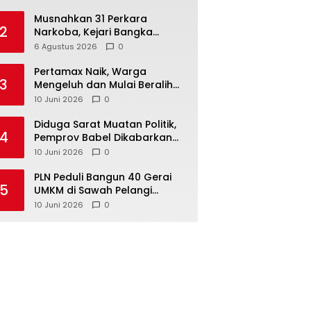
Musnahkan 31 Perkara
2
Narkoba, Kejari Bangka
Tengah Tegaskan Komitmen
6 Agustus 2026
0
Berantas Kejahatan Hingga
Tuntas
‎Pertamax Naik, Warga
3
Mengeluh dan Mulai Beralih
ke Pertalite Meski Harus Antre
10 Juni 2026
0
‎Diduga Sarat Muatan Politik,
4
Pemprov Babel Dikabarkan
Lakukan Rotasi Besar-
10 Juni 2026
0
besaran ASN hingga PPPK
‎PLN Peduli Bangun 40 Gerai
5
UMKM di Sawah Pelangi
Namang, Dorong
10 Juni 2026
0