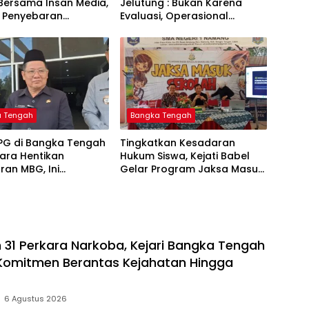
 Bersama Insan Media,
Jelutung : Bukan Karena
 Penyebaran
Evaluasi, Operasional
si Akurat dan
Sempat Terhenti Akibat
 Polri 110
Dana Banper Belum Cair
a Tengah
Bangka Tengah
PPG di Bangka Tengah
Tingkatkan Kesadaran
ara Hentikan
Hukum Siswa, Kejati Babel
ran MBG, Ini
Gelar Program Jaksa Masuk
Sekolah di SMAN 1 Namang
31 Perkara Narkoba, Kejari Bangka Tengah
Komitmen Berantas Kejahatan Hingga
6 Agustus 2026