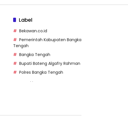
Label
Bekawan.co.id
Pemerintah Kabupaten Bangka
Tengah
Bangka Tengah
Bupati Bateng Algafry Rahman
Polres Bangka Tengah
https://perpusip.pamekasank
ab.go.id/
https://pelra.maritim.go.id/
https://kecsitim.sitarokab.go.i
d/
https://destinasi.sitarokab.go.