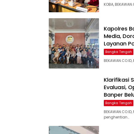
KOBA, BEKAWAN.C
‎Kapolres 
Media, Dor
Layanan Pol
Bangka Tengah
BEKAWAN.CO.ID,
‎Klarifikas
Evaluasi, 
Banper Bel
Bangka Tengah
BEKAWAN.CO.ID,
penghentian…