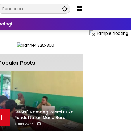
nologi
×
Popular Posts
SMAN 1 Namang Resmi Buka
1
Pendaftaran Murid Baru
2026/2027
9 Juni 2026
0