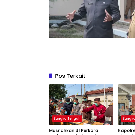
Pos Terkait
Bangka Tengah
Bangk
Musnahkan 31 Perkara
‎Kapolr