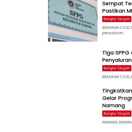
‎Sempat Te
Pastikan M
Bangka Tengah
BEKAWAN.CO.ID,
penyaluran…
‎Tiga SPPG
Penyaluran 
Bangka Tengah
BEKAWAN.CO.ID, 
Tingkatkan
Gelar Prog
Namang
Bangka Tengah
NAMANG, BANGKA 