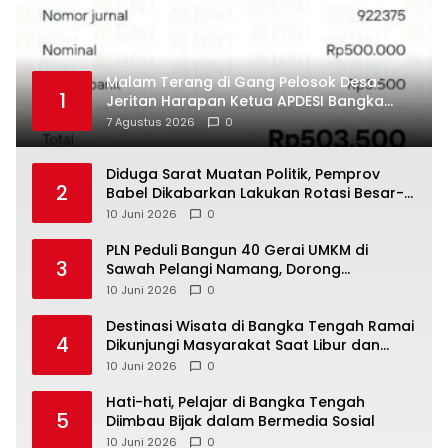
Malam Terang di Gang Pelosok Desa:
1
Jeritan Harapan Ketua APDESI Bangka
Tengah untuk PLN Babel
7 Agustus 2026
0
‎Diduga Sarat Muatan Politik, Pemprov
2
Babel Dikabarkan Lakukan Rotasi Besar-
10 Juni 2026
0
‎PLN Peduli Bangun 40 Gerai UMKM di
3
Sawah Pelangi Namang, Dorong
10 Juni 2026
0
‎Destinasi Wisata di Bangka Tengah Ramai
4
Dikunjungi Masyarakat Saat Libur dan
Akhir Pekan
10 Juni 2026
0
‎Hati-hati, Pelajar di Bangka Tengah
5
Diimbau Bijak dalam Bermedia Sosial
10 Juni 2026
0