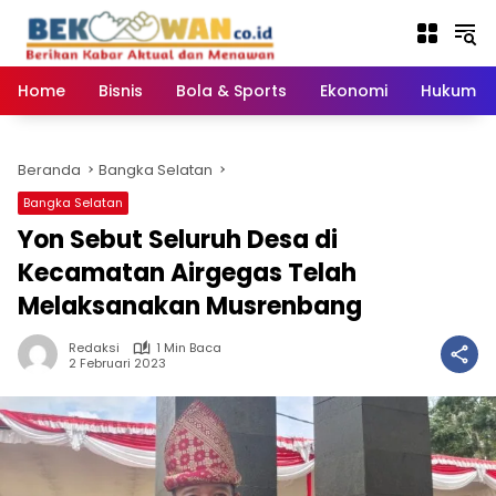
Langsung
ke
konten
Home
Bisnis
Bola & Sports
Ekonomi
Hukum & 
Beranda
Bangka Selatan
Bangka Selatan
Yon Sebut Seluruh Desa di
Kecamatan Airgegas Telah
Melaksanakan Musrenbang
Redaksi
1 Min Baca
2 Februari 2023