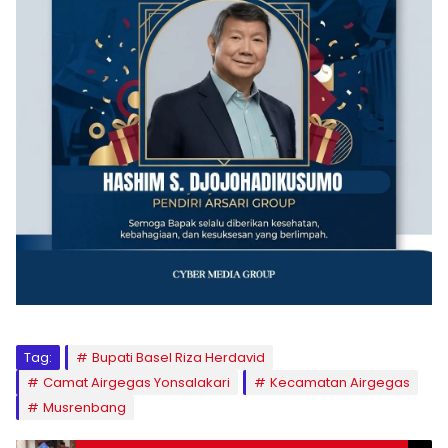
Tag:
Bupati Basel Riza Herdavid
Camat Airgegas Yonsalakari
Kecamatan Airgegas
Musrenbang