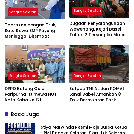
Bangka Selatan
Bangka Selatan
Dugaan Penyalahgunaan
Tabrakan dengan Truk,
Wewenang, Kejari Basel
Satu Siswa SMP Payung
Tahan 2 Tersangka Mafia
Meninggal Ditempat
Tanah di Pulau Lepar
Bangka Selatan
Bangka Selatan
DPRD Bateng Gelar
Satgas TNI AL dan POMAL
Paripurna Istimewa HUT
Lanal Babel Amankan 8
Kota Koba ke 171
Truk Bermuatan Pasir
Timah
Baca Juga
Istiya Marwinda Resmi Maju Bursa Ketua
HIPMI Bangka Selatan, Siap Ukir Sejarah