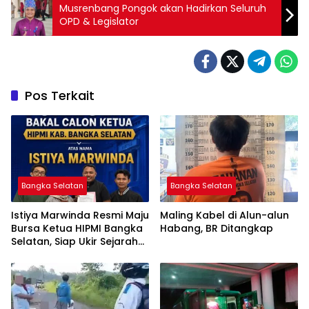
Musrenbang Pongok akan Hadirkan Seluruh
OPD & Legislator
Pos Terkait
Bangka Selatan
Bangka Selatan
Istiya Marwinda Resmi Maju
Maling Kabel di Alun-alun
Bursa Ketua HIPMI Bangka
Habang, BR Ditangkap
Selatan, Siap Ukir Sejarah
Pemimpin Perempuan
Pertama