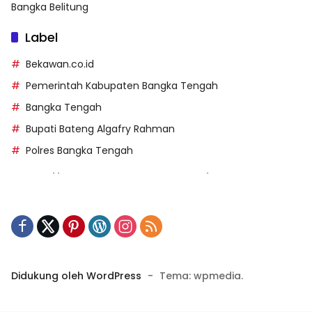
Bangka Belitung
Label
Bekawan.co.id
Pemerintah Kabupaten Bangka Tengah
Bangka Tengah
Bupati Bateng Algafry Rahman
Polres Bangka Tengah
https://perpusip.pamekasankab.go.id/
https://pelra.maritim.go.id/
https://kecsitim.sitarokab.go.id/
https://destinasi.sitarokab.go.id/
https://www.bdslot88vpn.com/
Didukung oleh WordPress
-
Tema: wpmedia.
https://ukpbj.natunakab.go.id/
https://penangbar.org/