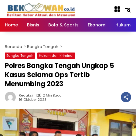
Langsung
ke
konten
Home
Bisnis
Bola & Sports
Ekonomi
Hukum & 
Beranda
Bangka Tengah
Bangka Tengah
Hukum dan Kriminal
Polres Bangka Tengah Ungkap 5
Kasus Selama Ops Tertib
Menumbing 2023
Redaksi
2 Min Baca
16 Oktober 2023