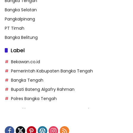
Bangka Tengah
Bangka Selatan
Pangkalpinang
PT Timah
Bangka Belitung
Label
Bekawan.co.id
Pemerintah Kabupaten Bangka Tengah
Bangka Tengah
Bupati Bateng Algafry Rahman
Polres Bangka Tengah
https://perpusip.pamekasankab.go.id/
https://pelra.maritim.go.id/
https://kecsitim.sitarokab.go.id/