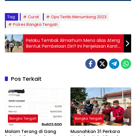
Tag:
Curat
Ops Tertib Menumbing 2023
Polres Bangka Tengah
Pelaku Tembak Almarhum Meno alias Ateng
Bentuk Pembelaan Diri? Ini Penjelasan Kanit
Reskrim
Pos Terkait
Bangka Tengah
Bangka Tengah
Malam Terang di Gang
Musnahkan 31 Perkara