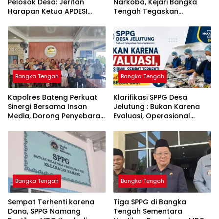
Pelosok Desa: Jeritan
Narkoba, Kejari Bangka
Harapan Ketua APDESI
Tengah Tegaskan
Bangka Tengah untuk PLN
Komitmen Berantas
Babel
Kejahatan Hingga Tuntas
Bangka Tengah
Bangka Tengah
‎Kapolres Bateng Perkuat
‎Klarifikasi SPPG Desa
Sinergi Bersama Insan
Jelutung : Bukan Karena
Media, Dorong Penyebaran
Evaluasi, Operasional
Informasi Akurat dan
Sempat Terhenti Akibat
Layanan Polri 110
Dana Banper Belum Cair
Bangka Tengah
Bangka Tengah
‎Sempat Terhenti karena
‎Tiga SPPG di Bangka
Dana, SPPG Namang
Tengah Sementara