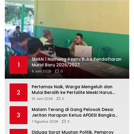
SMAN 1 Namang Resmi Buka Pendaftaran
1
Murid Baru 2026/2027
9 Juni 2026
0
‎Pertamax Naik, Warga Mengeluh dan
2
Mulai Beralih ke Pertalite Meski Harus
10 Juni 2026
0
Malam Terang di Gang Pelosok Desa:
3
Jeritan Harapan Ketua APDESI Bangka
Tengah untuk PLN Babel
7 Agustus 2026
0
‎Diduga Sarat Muatan Politik, Pemprov