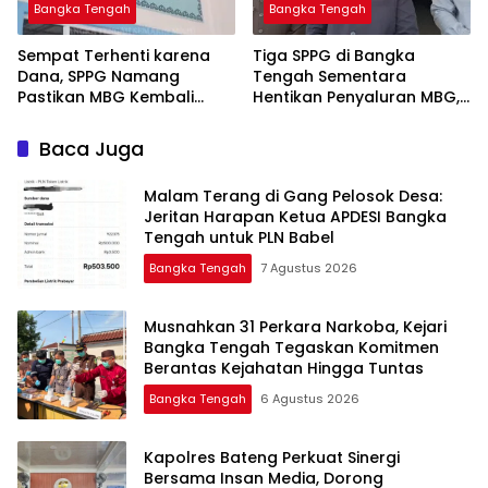
Bangka Tengah
Bangka Tengah
‎Sempat Terhenti karena
‎Tiga SPPG di Bangka
Dana, SPPG Namang
Tengah Sementara
Pastikan MBG Kembali
Hentikan Penyaluran MBG,
Disalurkan Mulai Senin
Baca Juga
Malam Terang di Gang Pelosok Desa:
Jeritan Harapan Ketua APDESI Bangka
Tengah untuk PLN Babel
Bangka Tengah
7 Agustus 2026
Musnahkan 31 Perkara Narkoba, Kejari
Bangka Tengah Tegaskan Komitmen
Berantas Kejahatan Hingga Tuntas
Bangka Tengah
6 Agustus 2026
‎Kapolres Bateng Perkuat Sinergi
Bersama Insan Media, Dorong