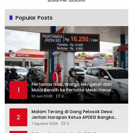
Popular Posts
‎Pertamax Naik, Warga Mengeluh dan
1
Mulai Beralih ke Pertalite Meski Harus
10 Juni 2026
0
Malam Terang di Gang Pelosok Desa:
2
Jeritan Harapan Ketua APDESI Bangka
Tengah untuk PLN Babel
7 Agustus 2026
0