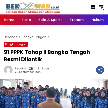
Langsung
ke
konten
Home
Bisnis
Bola & Sports
Ekonomi
Hukum & 
Beranda
Bangka Tengah
Bangka Tengah
‎91 PPPK Tahap II Bangka Tengah
Resmi Dilantik ‎
Redaksi
2 Min Baca
22 September 2025