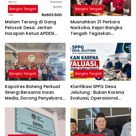
Bangka Tengah
Bangka Tengah
Malam Terang di Gang
Musnahkan 31 Perkara
Pelosok Desa: Jeritan
Narkoba, Kejari Bangka
Harapan Ketua APDESI
Tengah Tegaskan
Bangka Tengah untuk PLN
Komitmen Berantas
Babel
Kejahatan Hingga Tuntas
Bangka Tengah
Bangka Tengah
‎Kapolres Bateng Perkuat
‎Klarifikasi SPPG Desa
Sinergi Bersama Insan
Jelutung : Bukan Karena
Media, Dorong Penyebaran
Evaluasi, Operasional
Informasi Akurat dan
Sempat Terhenti Akibat
Layanan Polri 110
Dana Banper Belum Cair