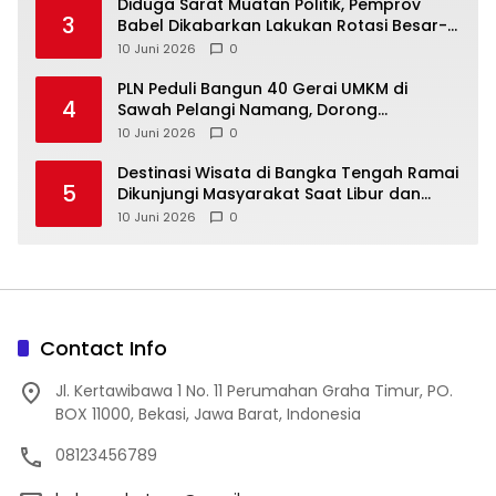
‎Diduga Sarat Muatan Politik, Pemprov
3
Babel Dikabarkan Lakukan Rotasi Besar-
10 Juni 2026
0
‎PLN Peduli Bangun 40 Gerai UMKM di
4
Sawah Pelangi Namang, Dorong
10 Juni 2026
0
‎Destinasi Wisata di Bangka Tengah Ramai
5
Dikunjungi Masyarakat Saat Libur dan
Akhir Pekan
10 Juni 2026
0
Contact Info
Jl. Kertawibawa 1 No. 11 Perumahan Graha Timur, PO.
BOX 11000, Bekasi, Jawa Barat, Indonesia
08123456789