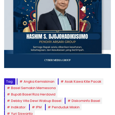
Tag:
Angka Kemiskinan
Asak Kawa Kite Pacak
Basel Semakin Memesona
Bupati Basel Riza Herdavid
Debby Vita Dewi Wabup Basel
Diskominfo Basel
Indikator
IPM
Penduduk Miskin
Yuri Siswanto