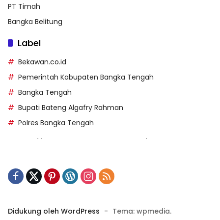
PT Timah
Bangka Belitung
Label
Bekawan.co.id
Pemerintah Kabupaten Bangka Tengah
Bangka Tengah
Bupati Bateng Algafry Rahman
Polres Bangka Tengah
https://perpusip.pamekasankab.go.id/
https://pelra.maritim.go.id/
https://kecsitim.sitarokab.go.id/
https://destinasi.sitarokab.go.id/
https://www.bdslot88vpn.com/
Didukung oleh WordPress
-
Tema: wpmedia.
https://ukpbj.natunakab.go.id/