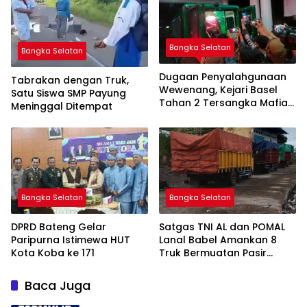
Bangka Selatan
Bangka Selatan
Dugaan Penyalahgunaan
Tabrakan dengan Truk,
Wewenang, Kejari Basel
Satu Siswa SMP Payung
Tahan 2 Tersangka Mafia
Meninggal Ditempat
Tanah di Pulau Lepar
Bangka Selatan
Bangka Selatan
DPRD Bateng Gelar
Satgas TNI AL dan POMAL
Paripurna Istimewa HUT
Lanal Babel Amankan 8
Kota Koba ke 171
Truk Bermuatan Pasir
Timah
Baca Juga