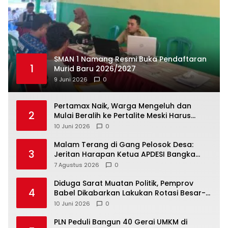
SMAN 1 Namang Resmi Buka Pendaftaran
1
Murid Baru 2026/2027
9 Juni 2026
0
‎Pertamax Naik, Warga Mengeluh dan
2
Mulai Beralih ke Pertalite Meski Harus
10 Juni 2026
0
Malam Terang di Gang Pelosok Desa:
3
Jeritan Harapan Ketua APDESI Bangka
Tengah untuk PLN Babel
7 Agustus 2026
0
‎Diduga Sarat Muatan Politik, Pemprov
4
Babel Dikabarkan Lakukan Rotasi Besar-
10 Juni 2026
0
‎PLN Peduli Bangun 40 Gerai UMKM di