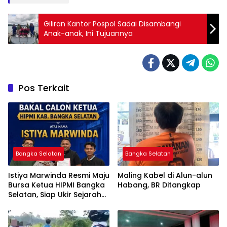
Giliran Kantor Pospol Sadai Disambangi
Anak-anak, Ini Tujuannya
Pos Terkait
Bangka Selatan
Bangka Selatan
Istiya Marwinda Resmi Maju
Maling Kabel di Alun-alun
Bursa Ketua HIPMI Bangka
Habang, BR Ditangkap
Selatan, Siap Ukir Sejarah
Pemimpin Perempuan
Pertama