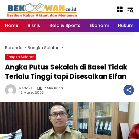
Langsung
ke
konten
Home
Bisnis
Bola & Sports
Ekonomi
Hukum & 
Beranda
Bangka Selatan
Bangka Selatan
Angka Putus Sekolah di Basel Tidak
Terlalu Tinggi tapi Disesalkan Elfan
Redaksi
2 Min Baca
13 Maret 2023