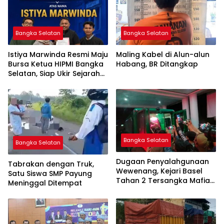
Bangka Selatan
Bangka Selatan
Istiya Marwinda Resmi Maju
Maling Kabel di Alun-alun
Bursa Ketua HIPMI Bangka
Habang, BR Ditangkap
Selatan, Siap Ukir Sejarah
Pemimpin Perempuan
Pertama
Bangka Selatan
Bangka Selatan
Dugaan Penyalahgunaan
Tabrakan dengan Truk,
Wewenang, Kejari Basel
Satu Siswa SMP Payung
Tahan 2 Tersangka Mafia
Meninggal Ditempat
Tanah di Pulau Lepar