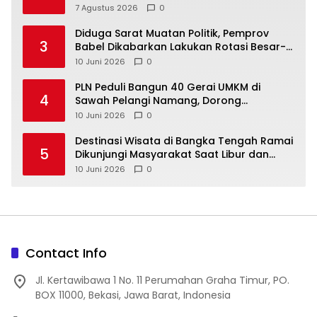
Tengah untuk PLN Babel
7 Agustus 2026
0
‎Diduga Sarat Muatan Politik, Pemprov
3
Babel Dikabarkan Lakukan Rotasi Besar-
10 Juni 2026
0
‎PLN Peduli Bangun 40 Gerai UMKM di
4
Sawah Pelangi Namang, Dorong
10 Juni 2026
0
‎Destinasi Wisata di Bangka Tengah Ramai
5
Dikunjungi Masyarakat Saat Libur dan
Akhir Pekan
10 Juni 2026
0
Contact Info
Jl. Kertawibawa 1 No. 11 Perumahan Graha Timur, PO.
BOX 11000, Bekasi, Jawa Barat, Indonesia