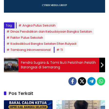
Tag:
Angka Putus Sekolah
Dinas Pendidikan dan Kebudayaan Bangka Selatan
Faktor Putus Sekolah
Kadisdikbud Bangka Selatan Elfan Rulyadi
Tambang Inkonvensional
TI
Fendra Sugara & Tomi Ikuti Pelatihan Pelatih
Barongsai di Semarang
Pos Terkait