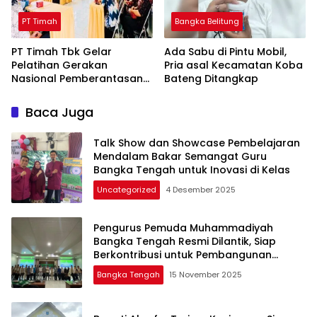
PT Timah
Bangka Belitung
PT Timah Tbk Gelar
Ada Sabu di Pintu Mobil,
Pelatihan Gerakan
Pria asal Kecamatan Koba
Nasional Pemberantasan
Bateng Ditangkap
Buta Matematika
Terhadap 80 Guru di
Baca Juga
Beltim
Talk Show dan Showcase Pembelajaran
Mendalam Bakar Semangat Guru
Bangka Tengah untuk Inovasi di Kelas
Uncategorized
4 Desember 2025
Pengurus Pemuda Muhammadiyah
Bangka Tengah Resmi Dilantik, Siap
Berkontribusi untuk Pembangunan
Daerah
Bangka Tengah
15 November 2025