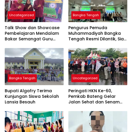
Uncategorized
Bangka Tengah
Talk Show dan Showcase
Pengurus Pemuda
Pembelajaran Mendalam
Muhammadiyah Bangka
Bakar Semangat Guru
Tengah Resmi Dilantik, Siap
Bangka Tengah untuk
Berkontribusi untuk
Inovasi di Kelas
Pembangunan Daerah
Bangka Tengah
Uncategorized
Bupati Algafry Terima
Peringati HKN Ke-60,
Kunjungan Siswa Sekolah
Pemkab Bateng Gelar
Lansia Besauh
Jalan Sehat dan Senam
Bahagia