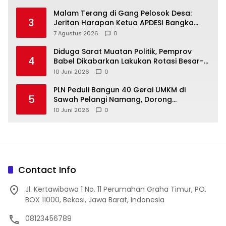
Malam Terang di Gang Pelosok Desa:
3
Jeritan Harapan Ketua APDESI Bangka
Tengah untuk PLN Babel
7 Agustus 2026
0
‎Diduga Sarat Muatan Politik, Pemprov
4
Babel Dikabarkan Lakukan Rotasi Besar-
10 Juni 2026
0
‎PLN Peduli Bangun 40 Gerai UMKM di
5
Sawah Pelangi Namang, Dorong
10 Juni 2026
0
Contact Info
Jl. Kertawibawa 1 No. 11 Perumahan Graha Timur, PO.
BOX 11000, Bekasi, Jawa Barat, Indonesia
08123456789