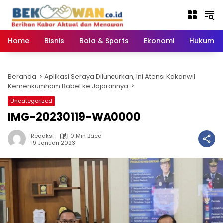
Langsung
ke
konten
Home
Bisnis
Bola & Sports
Ekonomi
Hukum & 
Beranda
Aplikasi Seraya Diluncurkan, Ini Atensi Kakanwil
Kemenkumham Babel ke Jajarannya
Uncategorized
IMG-20230119-WA0000
Redaksi
0 Min Baca
19 Januari 2023