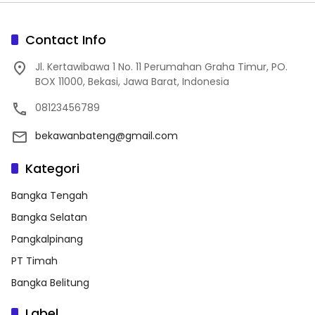
Contact Info
Jl. Kertawibawa 1 No. 11 Perumahan Graha Timur, PO.
BOX 11000, Bekasi, Jawa Barat, Indonesia
08123456789
bekawanbateng@gmail.com
Kategori
Bangka Tengah
Bangka Selatan
Pangkalpinang
PT Timah
Bangka Belitung
Label