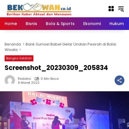
Langsung
ke
konten
Home
Bisnis
Bola & Sports
Ekonomi
Hukum & 
Beranda
Bank Sumsel Babel Gelar Undian Pesirah di Balai
Wisata
Bangka Selatan
Screenshot_20230309_205834
Redaksi
0 Min Baca
9 Maret 2023