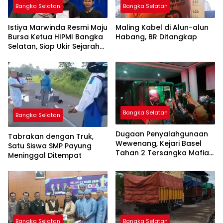
Bangka Selatan
Bangka Selatan
Istiya Marwinda Resmi Maju
Maling Kabel di Alun-alun
Bursa Ketua HIPMI Bangka
Habang, BR Ditangkap
Selatan, Siap Ukir Sejarah
Pemimpin Perempuan
Pertama
Bangka Selatan
Bangka Selatan
Dugaan Penyalahgunaan
Tabrakan dengan Truk,
Wewenang, Kejari Basel
Satu Siswa SMP Payung
Tahan 2 Tersangka Mafia
Meninggal Ditempat
Tanah di Pulau Lepar
Bangka Selatan
Bangka Selatan