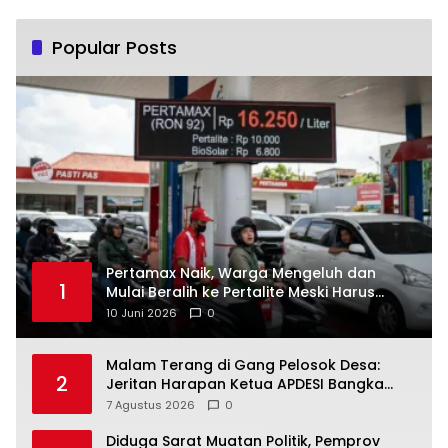
Popular Posts
‎Pertamax Naik, Warga Mengeluh dan
1
Mulai Beralih ke Pertalite Meski Harus
10 Juni 2026
0
Malam Terang di Gang Pelosok Desa:
2
Jeritan Harapan Ketua APDESI Bangka
Tengah untuk PLN Babel
7 Agustus 2026
0
‎Diduga Sarat Muatan Politik, Pemprov