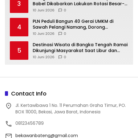
3
Babel Dikabarkan Lakukan Rotasi Besar-
10 Juni 2026
0
‎PLN Peduli Bangun 40 Gerai UMKM di
4
Sawah Pelangi Namang, Dorong
10 Juni 2026
0
‎Destinasi Wisata di Bangka Tengah Ramai
5
Dikunjungi Masyarakat Saat Libur dan
Akhir Pekan
10 Juni 2026
0
Contact Info
Jl. Kertawibawa 1 No. 11 Perumahan Graha Timur, PO.
BOX 11000, Bekasi, Jawa Barat, Indonesia
08123456789
bekawanbateng@gmail.com