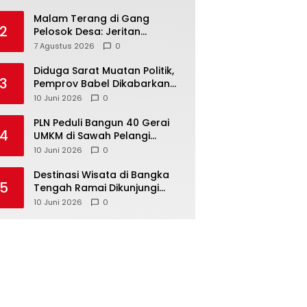
Malam Terang di Gang
2
Pelosok Desa: Jeritan
Harapan Ketua APDESI
7 Agustus 2026
0
Bangka Tengah untuk PLN
Babel
‎Diduga Sarat Muatan Politik,
3
Pemprov Babel Dikabarkan
Lakukan Rotasi Besar-
10 Juni 2026
0
besaran ASN hingga PPPK
‎PLN Peduli Bangun 40 Gerai
4
UMKM di Sawah Pelangi
Namang, Dorong
10 Juni 2026
0
‎Destinasi Wisata di Bangka
5
Tengah Ramai Dikunjungi
Masyarakat Saat Libur dan
10 Juni 2026
0
Akhir Pekan