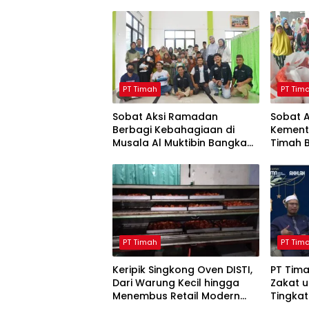
PT Timah
PT Tim
Sobat Aksi Ramadan
Sobat 
Berbagi Kebahagiaan di
Kement
Musala Al Muktibin Bangka
Timah 
Barat, Santuni Anak Yatim
ke Mas
dan Piatu
Barat
PT Timah
PT Tim
Keripik Singkong Oven DISTI,
PT Tim
Dari Warung Kecil hingga
Zakat 
Menembus Retail Modern
Tingkat
Berkat Dukungan PT Timah
Bulan 