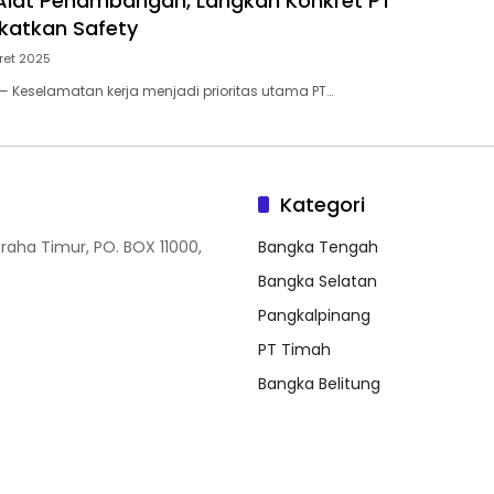
 Alat Penambangan, Langkah Konkret PT
katkan Safety
ret 2025
 Keselamatan kerja menjadi prioritas utama PT…
Kategori
Graha Timur, PO. BOX 11000,
Bangka Tengah
Bangka Selatan
Pangkalpinang
PT Timah
Bangka Belitung