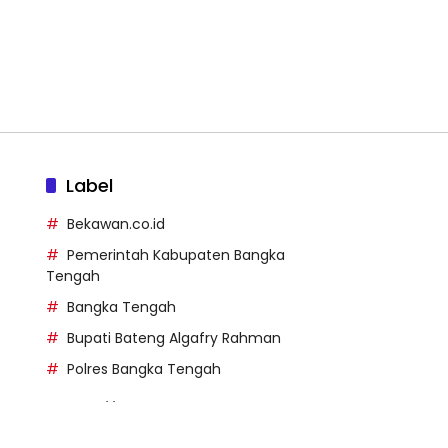
Label
Bekawan.co.id
Pemerintah Kabupaten Bangka
Tengah
Bangka Tengah
Bupati Bateng Algafry Rahman
Polres Bangka Tengah
https://perpusip.pamekasank
ab.go.id/