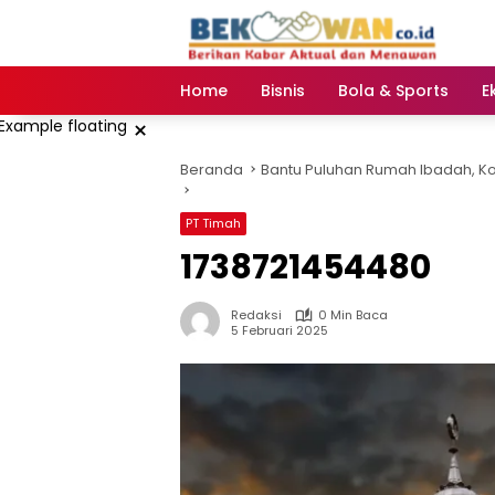
Langsung
ke
konten
Home
Bisnis
Bola & Sports
E
×
Beranda
Bantu Puluhan Rumah Ibadah, K
PT Timah
1738721454480
Redaksi
0 Min Baca
5 Februari 2025