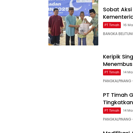
Sobat Aksi
Kementeri
PT Timah
16 Ma
BANGKA BELITUN
Keripik Sin
Menembus 
PT Timah
14 Ma
PANGKALPINANG 
PT Timah G
Tingkatkan
PT Timah
14 Ma
PANGKALPINANG