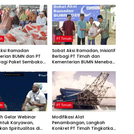
ah
PT Timah
Aksi Ramadan
Sobat Aksi Ramadan, Inisiatif
erian BUMN dan PT
Berbagi PT Timah dan
Bagi Paket Sembako
Kementerian BUMN Menebar
yarakat Bangka
Manfaat
ah
PT Timah
ah Gelar Webinar
Modifikasi Alat
untuk Karyawan,
Penambangan, Langkah
kan Spiritualitas di
Konkret PT Timah Tingkatkan
Ramadan
Safety