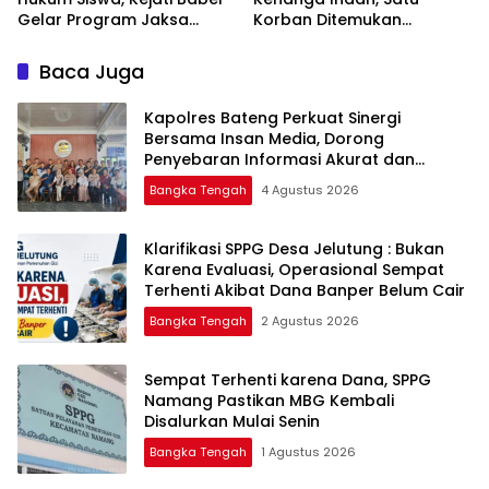
Gelar Program Jaksa
Korban Ditemukan
Masuk Sekolah di SMAN 1
Mengapung di Laut
Namang
Baca Juga
‎Kapolres Bateng Perkuat Sinergi
Bersama Insan Media, Dorong
Penyebaran Informasi Akurat dan
Layanan Polri 110
Bangka Tengah
4 Agustus 2026
‎Klarifikasi SPPG Desa Jelutung : Bukan
Karena Evaluasi, Operasional Sempat
Terhenti Akibat Dana Banper Belum Cair
Bangka Tengah
2 Agustus 2026
‎Sempat Terhenti karena Dana, SPPG
Namang Pastikan MBG Kembali
Disalurkan Mulai Senin
Bangka Tengah
1 Agustus 2026