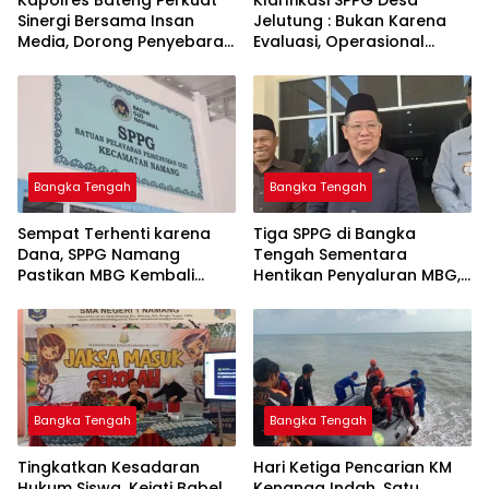
‎Kapolres Bateng Perkuat
‎Klarifikasi SPPG Desa
Sinergi Bersama Insan
Jelutung : Bukan Karena
Media, Dorong Penyebaran
Evaluasi, Operasional
Informasi Akurat dan
Sempat Terhenti Akibat
Layanan Polri 110
Dana Banper Belum Cair
Bangka Tengah
Bangka Tengah
‎Sempat Terhenti karena
‎Tiga SPPG di Bangka
Dana, SPPG Namang
Tengah Sementara
Pastikan MBG Kembali
Hentikan Penyaluran MBG,
Disalurkan Mulai Senin
Bangka Tengah
Bangka Tengah
Tingkatkan Kesadaran
Hari Ketiga Pencarian KM
Hukum Siswa, Kejati Babel
Kenanga Indah, Satu