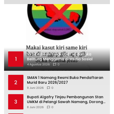
Viral! Ajakan Tolak LGBT di Bangka
1
Belitung Menggema di Media Sosial
4 Agustus 2026
0
SMAN 1 Namang Resmi Buka Pendaftaran
2
Murid Baru 2026/2027
9 Juni 2026
0
‎Bupati Algafry Tinjau Pembangunan Stan
3
UMKM di Pelangi Sawah Namang, Dorong
Wisata dan Ekonomi Lokal Kian Tertata
8 Juni 2026
0