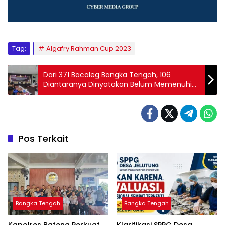
Tag:
Algafry Rahman Cup 2023
Dari 371 Bacaleg Bangka Tengah, 106
Diantaranya Dinyatakan Belum Memenuhi
Syarat Administrasi
Pos Terkait
Bangka Tengah
Bangka Tengah