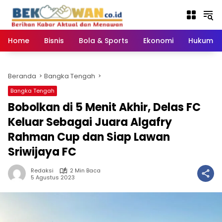
Langsung
ke
konten
Home
Bisnis
Bola & Sports
Ekonomi
Hukum & 
Beranda
Bangka Tengah
Bangka Tengah
Bobolkan di 5 Menit Akhir, Delas FC
Keluar Sebagai Juara Algafry
Rahman Cup dan Siap Lawan
Sriwijaya FC
Redaksi
2 Min Baca
5 Agustus 2023