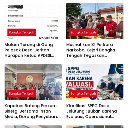
Bangka Tengah
Bangka Tengah
Malam Terang di Gang
Musnahkan 31 Perkara
Pelosok Desa: Jeritan
Narkoba, Kejari Bangka
Harapan Ketua APDESI
Tengah Tegaskan
Bangka Tengah untuk PLN
Komitmen Berantas
Babel
Kejahatan Hingga Tuntas
Bangka Tengah
Bangka Tengah
‎Kapolres Bateng Perkuat
‎Klarifikasi SPPG Desa
Sinergi Bersama Insan
Jelutung : Bukan Karena
Media, Dorong Penyebaran
Evaluasi, Operasional
Informasi Akurat dan
Sempat Terhenti Akibat
Layanan Polri 110
Dana Banper Belum Cair