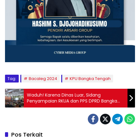
Tag:
Bacaleg 2024
KPU Bangka Tengah
Waduh! Karena Dinas Luar, Sidang
Penyampaian RKUA dan PPS DPRD Bangka
Tengah Molor
Pos Terkait