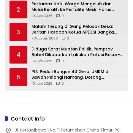
‎Pertamax Naik, Warga Mengeluh dan
2
Mulai Beralih ke Pertalite Meski Harus
10 Juni 2026
0
Malam Terang di Gang Pelosok Desa:
3
Jeritan Harapan Ketua APDESI Bangka
Tengah untuk PLN Babel
7 Agustus 2026
0
‎Diduga Sarat Muatan Politik, Pemprov
4
Babel Dikabarkan Lakukan Rotasi Besar-
10 Juni 2026
0
‎PLN Peduli Bangun 40 Gerai UMKM di
5
Sawah Pelangi Namang, Dorong
10 Juni 2026
0
Contact Info
Jl. Kertawibawa 1 No. 11 Perumahan Graha Timur, PO.