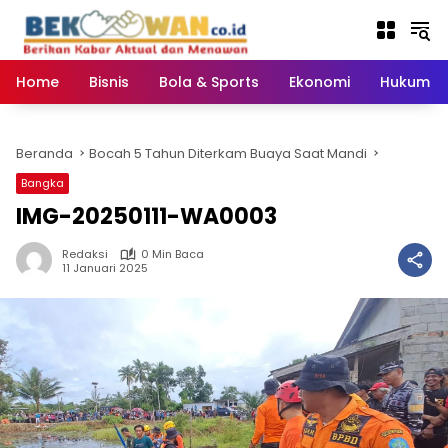
Langsung
ke
konten
Home
Bisnis
Bola & Sports
Ekonomi
Hukum & 
Beranda
Bocah 5 Tahun Diterkam Buaya Saat Mandi
Bangka
IMG-20250111-WA0003
Redaksi
0 Min Baca
11 Januari 2025