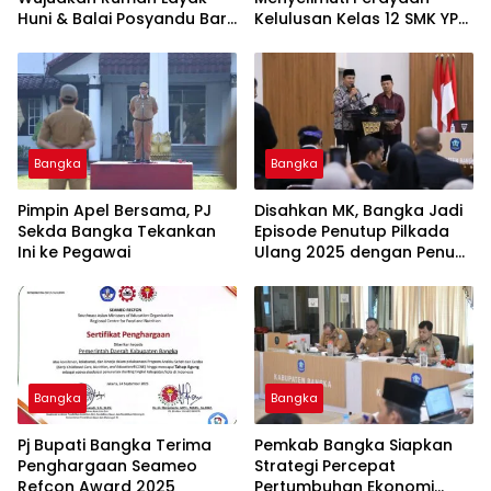
Huni & Balai Posyandu Baru
Kelulusan Kelas 12 SMK YPN
untuk Warga Jelitik
Belinyu
Sungailiat
Bangka
Bangka
Pimpin Apel Bersama, PJ
Disahkan MK, Bangka Jadi
Sekda Bangka Tekankan
Episode Penutup Pilkada
Ini ke Pegawai
Ulang 2025 dengan Penuh
Apresiasi
Bangka
Bangka
Pj Bupati Bangka Terima
Pemkab Bangka Siapkan
Penghargaan Seameo
Strategi Percepat
Refcon Award 2025
Pertumbuhan Ekonomi