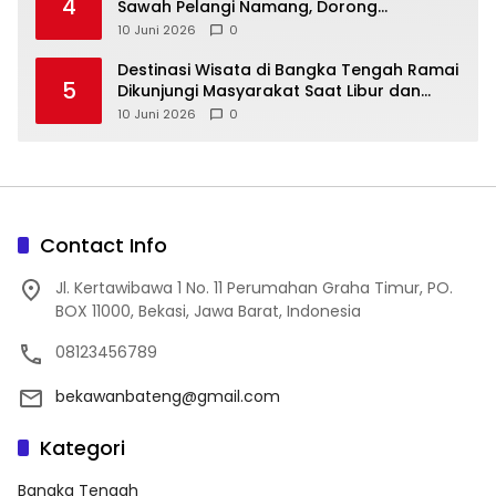
4
Sawah Pelangi Namang, Dorong
10 Juni 2026
0
‎Destinasi Wisata di Bangka Tengah Ramai
5
Dikunjungi Masyarakat Saat Libur dan
Akhir Pekan
10 Juni 2026
0
Contact Info
Jl. Kertawibawa 1 No. 11 Perumahan Graha Timur, PO.
BOX 11000, Bekasi, Jawa Barat, Indonesia
08123456789
bekawanbateng@gmail.com
Kategori
Bangka Tengah