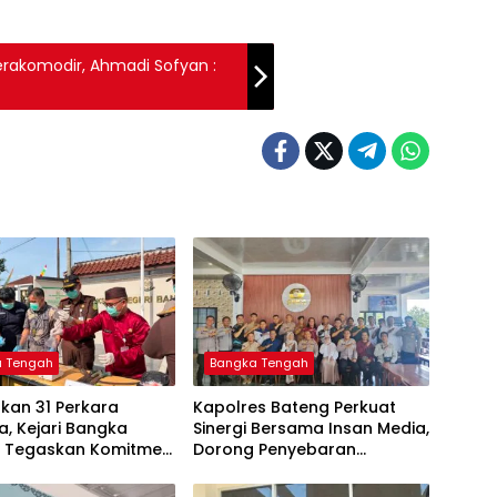
erakomodir, Ahmadi Sofyan :
a Tengah
Bangka Tengah
kan 31 Perkara
‎Kapolres Bateng Perkuat
, Kejari Bangka
Sinergi Bersama Insan Media,
 Tegaskan Komitmen
Dorong Penyebaran
as Kejahatan Hingga
Informasi Akurat dan
Layanan Polri 110