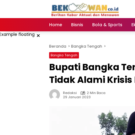
Langsung
ke
konten
Home
Bisnis
Bola & Sports
E
×
Beranda
Bangka Tengah
Bangka Tengah
Bupati Bangka Te
Tidak Alami Krisi
Redaksi
2 Min Baca
29 Januari 2023