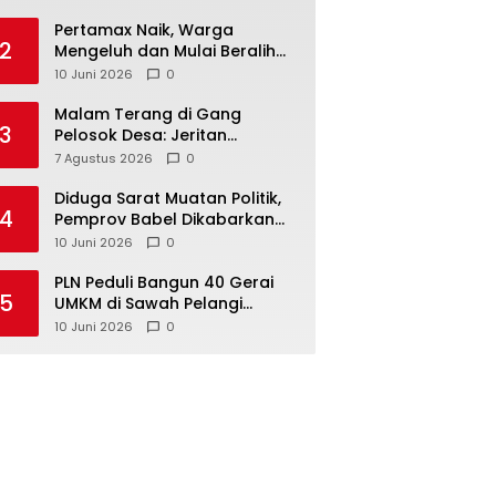
‎Pertamax Naik, Warga
2
Mengeluh dan Mulai Beralih
ke Pertalite Meski Harus Antre
10 Juni 2026
0
Malam Terang di Gang
3
Pelosok Desa: Jeritan
Harapan Ketua APDESI
7 Agustus 2026
0
Bangka Tengah untuk PLN
Babel
‎Diduga Sarat Muatan Politik,
4
Pemprov Babel Dikabarkan
Lakukan Rotasi Besar-
10 Juni 2026
0
besaran ASN hingga PPPK
‎PLN Peduli Bangun 40 Gerai
5
UMKM di Sawah Pelangi
Namang, Dorong
10 Juni 2026
0