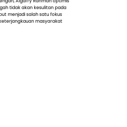
Tengah, Algafry Rahman optimis
ngah tidak akan kesulitan pada
ut menjadi salah satu fokus
 keterjangkauan masyarakat