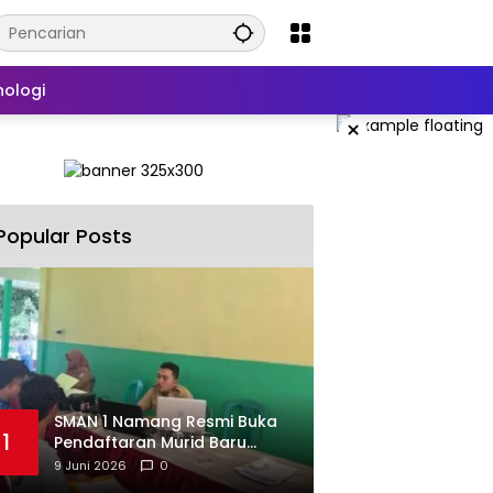
nologi
×
Popular Posts
SMAN 1 Namang Resmi Buka
1
Pendaftaran Murid Baru
2026/2027
9 Juni 2026
0