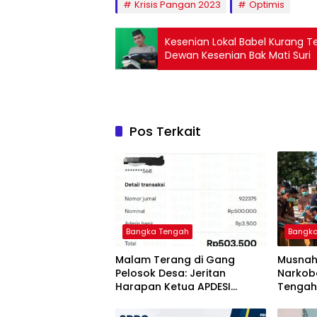
Krisis Pangan 2023
Optimis
Kesenian Lokal Babel Kurang T
Dewan Kesenian Bak Mati Suri
Pos Terkait
Bangka Tengah
Bangk
Malam Terang di Gang
Musnah
Pelosok Desa: Jeritan
Narkoba
Harapan Ketua APDESI
Tengah
Bangka Tengah untuk PLN
Berant
Babel
Tuntas