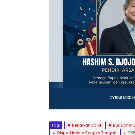
Tag:
Bekawan.co.id
Bus Damri
Disperkimhub Bangka Tengah
PKP