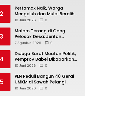
‎Pertamax Naik, Warga
2
Mengeluh dan Mulai Beralih
ke Pertalite Meski Harus Antre
10 Juni 2026
0
Malam Terang di Gang
3
Pelosok Desa: Jeritan
Harapan Ketua APDESI
7 Agustus 2026
0
Bangka Tengah untuk PLN
Babel
‎Diduga Sarat Muatan Politik,
4
Pemprov Babel Dikabarkan
Lakukan Rotasi Besar-
10 Juni 2026
0
besaran ASN hingga PPPK
‎PLN Peduli Bangun 40 Gerai
5
UMKM di Sawah Pelangi
Namang, Dorong
10 Juni 2026
0