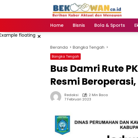
Langsung
ke
konten
Home
Bisnis
Bola & Sports
E
×
Beranda
Bangka Tengah
Bangka Tengah
Bus Damri Rute PK
Resmi Beroperasi,
Redaksi
2 Min Baca
7 Februari 2023