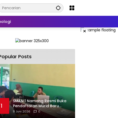
nologi
×
Popular Posts
SMAN 1 Namang Resmi Buka
1
Pendaftaran Murid Baru
2026/2027
9 Juni 2026
0