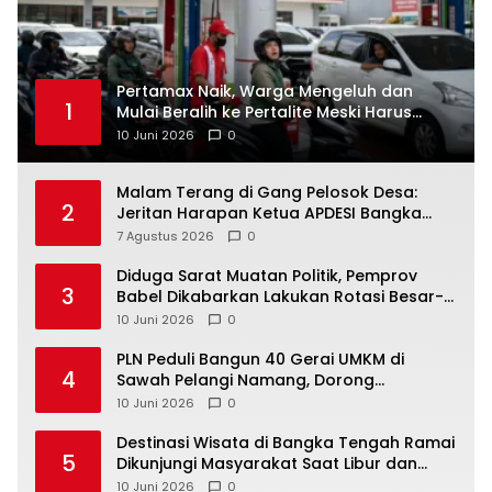
‎Pertamax Naik, Warga Mengeluh dan
1
Mulai Beralih ke Pertalite Meski Harus
10 Juni 2026
0
Malam Terang di Gang Pelosok Desa:
2
Jeritan Harapan Ketua APDESI Bangka
Tengah untuk PLN Babel
7 Agustus 2026
0
‎Diduga Sarat Muatan Politik, Pemprov
3
Babel Dikabarkan Lakukan Rotasi Besar-
10 Juni 2026
0
‎PLN Peduli Bangun 40 Gerai UMKM di
4
Sawah Pelangi Namang, Dorong
10 Juni 2026
0
‎Destinasi Wisata di Bangka Tengah Ramai
5
Dikunjungi Masyarakat Saat Libur dan
Akhir Pekan
10 Juni 2026
0