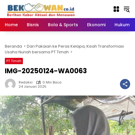
Langsung
ke
konten
Home
Bisnis
Bola & Sports
Ekonomi
Hukum & 
Beranda
Dari Pakaian ke Peras Kelapa, Kisah Transformasi
Usaha Nuriah bersama PT Timah
PT Timah
IMG-20250124-WA0063
Redaksi
0 Min Baca
24 Januari 2025