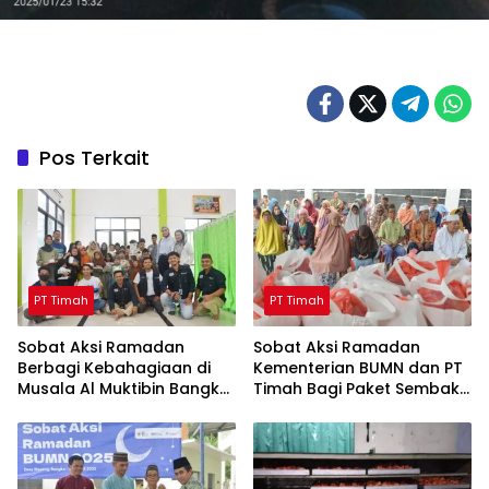
Pos Terkait
PT Timah
PT Timah
Sobat Aksi Ramadan
Sobat Aksi Ramadan
Berbagi Kebahagiaan di
Kementerian BUMN dan PT
Musala Al Muktibin Bangka
Timah Bagi Paket Sembako
Barat, Santuni Anak Yatim
ke Masyarakat Bangka
dan Piatu
Barat