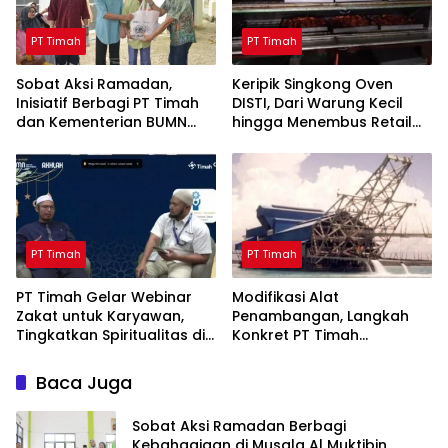
PT Timah
PT Timah
Sobat Aksi Ramadan,
Keripik Singkong Oven
Inisiatif Berbagi PT Timah
DISTI, Dari Warung Kecil
dan Kementerian BUMN
hingga Menembus Retail
Menebar Manfaat
Modern Berkat Dukungan
PT Timah
PT Timah
PT Timah
PT Timah Gelar Webinar
Modifikasi Alat
Zakat untuk Karyawan,
Penambangan, Langkah
Tingkatkan Spiritualitas di
Konkret PT Timah
Bulan Ramadan
Tingkatkan Safety
Baca Juga
Sobat Aksi Ramadan Berbagi
Kebahagiaan di Musala Al Muktibin