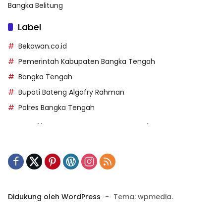
Bangka Belitung
Label
Bekawan.co.id
Pemerintah Kabupaten Bangka Tengah
Bangka Tengah
Bupati Bateng Algafry Rahman
Polres Bangka Tengah
https://perpusip.pamekasankab.go.id/
https://pelra.maritim.go.id/
https://kecsitim.sitarokab.go.id/
https://destinasi.sitarokab.go.id/
https://www.bdslot88vpn.com/
Didukung oleh WordPress
-
Tema: wpmedia.
https://ukpbj.natunakab.go.id/
https://penangbar.org/