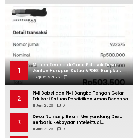
Malam Terang di Gang Pelosok Desa:
1
Jeritan Harapan Ketua APDESI Bangka
Tengah untuk PLN Babel
7 Agustus 2026
0
‎PMI Babel dan PMI Bangka Tengah Gelar
2
Edukasi Satuan Pendidikan Aman Bencana
11 Juni 2026
0
‎Desa Namang Resmi Menyandang Desa
3
Berbasis Kekayaan Intelektual
Kementerian Hukum RI
11 Juni 2026
0