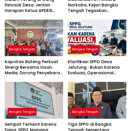
Pelosok Desa: Jeritan
Narkoba, Kejari Bangka
Harapan Ketua APDESI
Tengah Tegaskan
Bangka Tengah untuk PLN
Komitmen Berantas
Babel
Kejahatan Hingga Tuntas
Bangka Tengah
Bangka Tengah
‎Kapolres Bateng Perkuat
‎Klarifikasi SPPG Desa
Sinergi Bersama Insan
Jelutung : Bukan Karena
Media, Dorong Penyebaran
Evaluasi, Operasional
Informasi Akurat dan
Sempat Terhenti Akibat
Layanan Polri 110
Dana Banper Belum Cair
Bangka Tengah
Bangka Tengah
‎Sempat Terhenti karena
‎Tiga SPPG di Bangka
Dana, SPPG Namang
Tengah Sementara