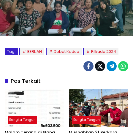
Tag:
BERLIAN
Debat Kedua
Pilkada 2024
Pos Terkait
Bangka Tengah
Bangka Tengah
Malam Terang di Gang
Musnahkan 31 Perkara