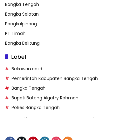
Bangka Tengah
Bangka Selatan
Pangkalpinang
PT Timah
Bangka Belitung
Label
Bekawan.co.id
Pemerintah Kabupaten Bangka Tengah
Bangka Tengah
Bupati Bateng Algafry Rahman
Polres Bangka Tengah
https://perpusip.pamekasankab.go.id/
https://pelra.maritim.go.id/
https://kecsitim.sitarokab.go.id/