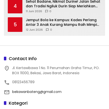
‎Sehat Badane, Nikmat Durine! Jalan Sehat
4
dan Tradisi Ngiluk Durin Siap Meriahkan
Bangka Tengah
11 Juni 2026
0
Jemput Bola ke Kampus: Kades Perlang
5
Antar 3 Anak Kurang Mampu Raih Mimpi
Kuliah
12 Juni 2026
0
Contact Info
Jl. Kertawibawa 1 No. 11 Perumahan Graha Timur, PO.
BOX 11000, Bekasi, Jawa Barat, Indonesia
08123456789
bekawanbateng@gmail.com
Kategori