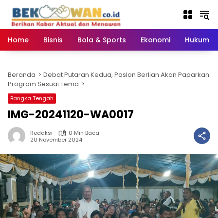
Langsung
ke
konten
Home
Bisnis
Bola & Sports
Ekonomi
Hukum & 
Beranda
Debat Putaran Kedua, Paslon Berlian Akan Paparkan
Program Sesuai Tema
Bangka Tengah
IMG-20241120-WA0017
Redaksi
0 Min Baca
20 November 2024