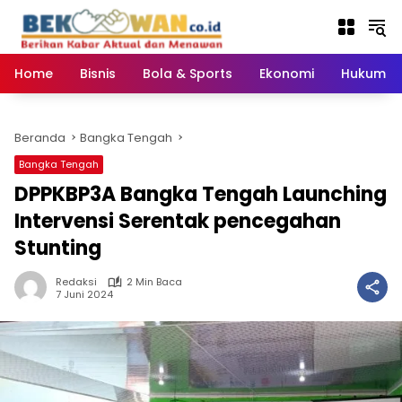
Langsung
ke
konten
Home
Bisnis
Bola & Sports
Ekonomi
Hukum & 
Beranda
Bangka Tengah
Bangka Tengah
DPPKBP3A Bangka Tengah Launching
Intervensi Serentak pencegahan
Stunting
Redaksi
2 Min Baca
7 Juni 2024