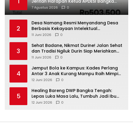
1
Jeritan Harapan Ketua APDESI Bangka
Tengah untuk PLN Babel
7 Agustus 2026
0
‎Desa Namang Resmi Menyandang Desa
2
Berbasis Kekayaan Intelektual
Kementerian Hukum RI
11 Juni 2026
0
‎Sehat Badane, Nikmat Durine! Jalan Sehat
3
dan Tradisi Ngiluk Durin Siap Meriahkan
Bangka Tengah
11 Juni 2026
0
Jemput Bola ke Kampus: Kades Perlang
4
Antar 3 Anak Kurang Mampu Raih Mimpi
Kuliah
12 Juni 2026
0
Healing Bareng DWP Bangka Tengah:
5
Lepas Luka Masa Lalu, Tumbuh Jadi Ibu
yang Tangguh
12 Juni 2026
0