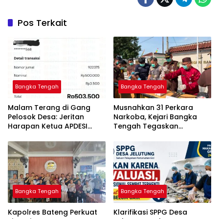
Pos Terkait
Bangka Tengah
Bangka Tengah
Malam Terang di Gang
Musnahkan 31 Perkara
Pelosok Desa: Jeritan
Narkoba, Kejari Bangka
Harapan Ketua APDESI
Tengah Tegaskan
Bangka Tengah untuk PLN
Komitmen Berantas
Babel
Kejahatan Hingga Tuntas
Bangka Tengah
Bangka Tengah
‎Kapolres Bateng Perkuat
‎Klarifikasi SPPG Desa