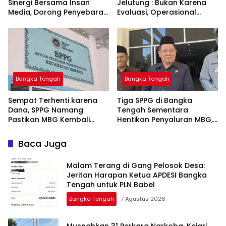
Sinergi Bersama Insan
Jelutung : Bukan Karena
Media, Dorong Penyebaran
Evaluasi, Operasional
Informasi Akurat dan
Sempat Terhenti Akibat
Layanan Polri 110
Dana Banper Belum Cair
Bangka Tengah
Bangka Tengah
‎Sempat Terhenti karena
‎Tiga SPPG di Bangka
Dana, SPPG Namang
Tengah Sementara
Pastikan MBG Kembali
Hentikan Penyaluran MBG,
Disalurkan Mulai Senin
Baca Juga
Malam Terang di Gang Pelosok Desa:
Jeritan Harapan Ketua APDESI Bangka
Tengah untuk PLN Babel
Bangka Tengah
7 Agustus 2026
Musnahkan 31 Perkara Narkoba, Kejari