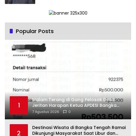
Popular Posts
Malam Terang di Gang Pelosok Desa:
1
Jeritan Harapan Ketua APDESI Bangka
Tengah untuk PLN Babel
7 Agustus 2026
0
‎Destinasi Wisata di Bangka Tengah Ramai
2
Dikunjungi Masyarakat Saat Libur dan