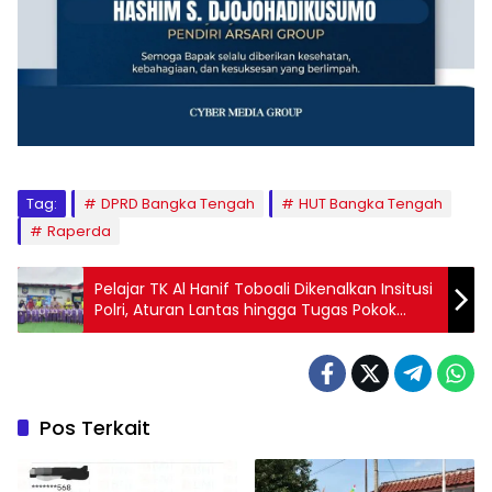
Tag:
DPRD Bangka Tengah
HUT Bangka Tengah
Raperda
Pelajar TK Al Hanif Toboali Dikenalkan Insitusi
Polri, Aturan Lantas hingga Tugas Pokok
Fungsi
Pos Terkait