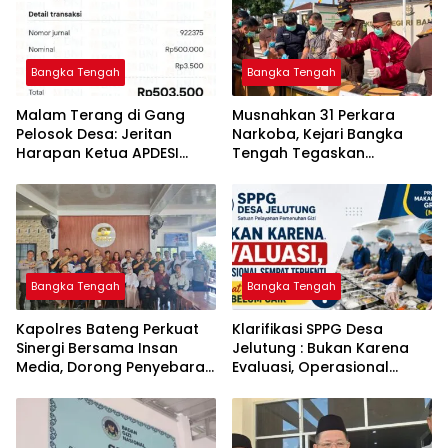
Bangka Tengah
Bangka Tengah
Malam Terang di Gang
Musnahkan 31 Perkara
Pelosok Desa: Jeritan
Narkoba, Kejari Bangka
Harapan Ketua APDESI
Tengah Tegaskan
Bangka Tengah untuk PLN
Komitmen Berantas
Babel
Kejahatan Hingga Tuntas
Bangka Tengah
Bangka Tengah
‎Kapolres Bateng Perkuat
‎Klarifikasi SPPG Desa
Sinergi Bersama Insan
Jelutung : Bukan Karena
Media, Dorong Penyebaran
Evaluasi, Operasional
Informasi Akurat dan
Sempat Terhenti Akibat
Layanan Polri 110
Dana Banper Belum Cair