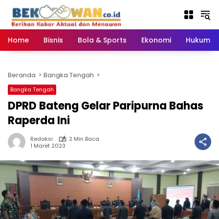
Langsung
ke
konten
Home
Bisnis
Bola & Sports
Ekonomi
Hukum & 
Beranda
Bangka Tengah
Bangka Tengah
DPRD Bateng Gelar Paripurna Bahas
Raperda Ini
Redaksi
2 Min Baca
1 Maret 2023