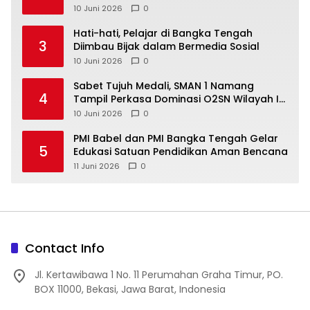
Akhir Pekan
10 Juni 2026
0
‎Hati-hati, Pelajar di Bangka Tengah
3
Diimbau Bijak dalam Bermedia Sosial
10 Juni 2026
0
‎Sabet Tujuh Medali, SMAN 1 Namang
4
Tampil Perkasa Dominasi O2SN Wilayah I
10 Juni 2026
0
‎PMI Babel dan PMI Bangka Tengah Gelar
5
Edukasi Satuan Pendidikan Aman Bencana
11 Juni 2026
0
Contact Info
Jl. Kertawibawa 1 No. 11 Perumahan Graha Timur, PO.
BOX 11000, Bekasi, Jawa Barat, Indonesia