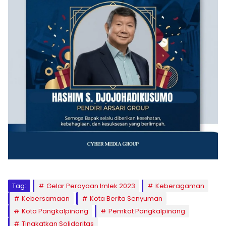
Tag:
Gelar Perayaan Imlek 2023
Keberagaman
Kebersamaan
Kota Berita Senyuman
Kota Pangkalpinang
Pemkot Pangkalpinang
Tingkatkan Solidaritas