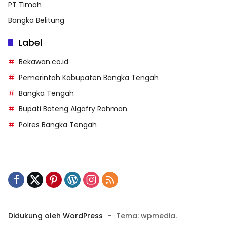
PT Timah
Bangka Belitung
Label
Bekawan.co.id
Pemerintah Kabupaten Bangka Tengah
Bangka Tengah
Bupati Bateng Algafry Rahman
Polres Bangka Tengah
https://perpusip.pamekasankab.go.id/
https://pelra.maritim.go.id/
https://kecsitim.sitarokab.go.id/
https://destinasi.sitarokab.go.id/
https://www.bdslot88vpn.com/
Didukung oleh WordPress
-
Tema: wpmedia.
https://ukpbj.natunakab.go.id/