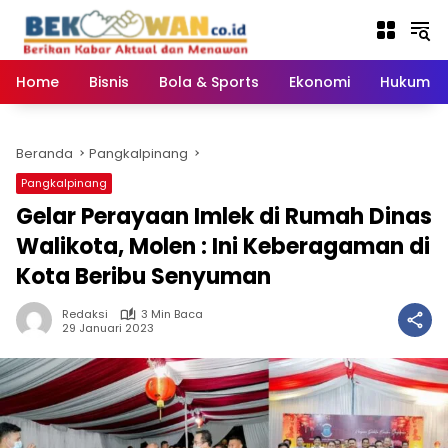
Langsung
ke
konten
Home
Bisnis
Bola & Sports
Ekonomi
Hukum & 
Beranda
Pangkalpinang
Pangkalpinang
Gelar Perayaan Imlek di Rumah Dinas
Walikota, Molen : Ini Keberagaman di
Kota Beribu Senyuman
Redaksi
3 Min Baca
29 Januari 2023