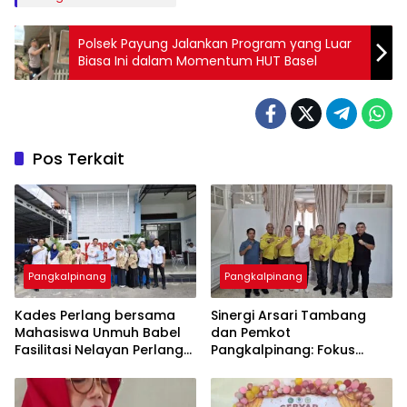
Polsek Payung Jalankan Program yang Luar
Biasa Ini dalam Momentum HUT Basel
Pos Terkait
Pangkalpinang
Pangkalpinang
Kades Perlang bersama
‎Sinergi Arsari Tambang
Mahasiswa Unmuh Babel
dan Pemkot
Fasilitasi Nelayan Perlang
Pangkalpinang: Fokus
dan Trubus Buat PAS Kecil
Tingkatkan Kesejahteraan
di KSOP Pangkalbalam