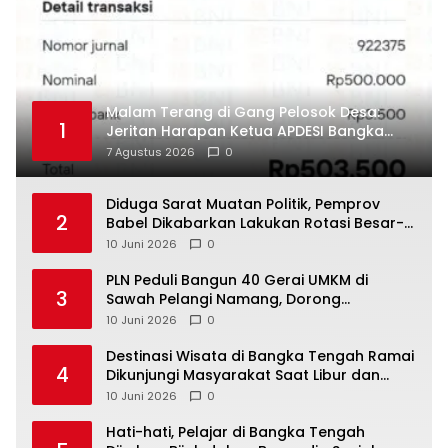
Malam Terang di Gang Pelosok Desa:
1
Jeritan Harapan Ketua APDESI Bangka
Tengah untuk PLN Babel
7 Agustus 2026
0
‎Diduga Sarat Muatan Politik, Pemprov
2
Babel Dikabarkan Lakukan Rotasi Besar-
10 Juni 2026
0
‎PLN Peduli Bangun 40 Gerai UMKM di
3
Sawah Pelangi Namang, Dorong
10 Juni 2026
0
‎Destinasi Wisata di Bangka Tengah Ramai
4
Dikunjungi Masyarakat Saat Libur dan
Akhir Pekan
10 Juni 2026
0
‎Hati-hati, Pelajar di Bangka Tengah