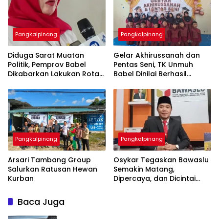
Pangkalpinang
Pangkalpinang
‎Diduga Sarat Muatan
‎Gelar Akhirussanah dan
Politik, Pemprov Babel
Pentas Seni, TK Unmuh
Dikabarkan Lakukan Rotasi
Babel Dinilai Berhasil
Besar-besaran ASN hingga
Pangkalpinang
Pangkalpinang
‎Arsari Tambang Group
Osykar Tegaskan Bawaslu
Salurkan Ratusan Hewan
Semakin Matang,
Kurban
Dipercaya, dan Dicintai
Masyarakat
Baca Juga