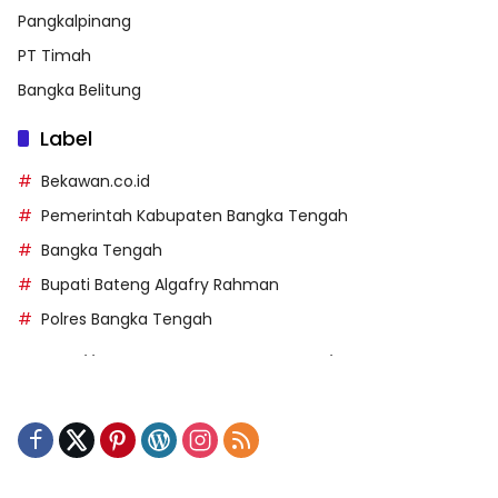
Pangkalpinang
PT Timah
Bangka Belitung
Label
Bekawan.co.id
Pemerintah Kabupaten Bangka Tengah
Bangka Tengah
Bupati Bateng Algafry Rahman
Polres Bangka Tengah
https://perpusip.pamekasankab.go.id/
https://pelra.maritim.go.id/
https://kecsitim.sitarokab.go.id/
https://destinasi.sitarokab.go.id/