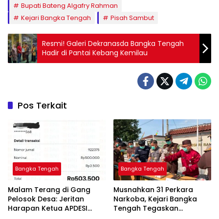
Bupati Bateng Algafry Rahman
Kejari Bangka Tengah
Pisah Sambut
Resmi! Galeri Dekranasda Bangka Tengah
Hadir di Pantai Kebang Kemilau
Pos Terkait
Bangka Tengah
Bangka Tengah
Malam Terang di Gang
Musnahkan 31 Perkara
Pelosok Desa: Jeritan
Narkoba, Kejari Bangka
Harapan Ketua APDESI
Tengah Tegaskan
Bangka Tengah untuk PLN
Komitmen Berantas