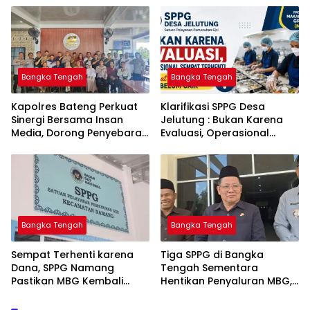
Babel
Kejahatan Hingga Tuntas
Bangka Tengah
Bangka Tengah
‎Kapolres Bateng Perkuat
‎Klarifikasi SPPG Desa
Sinergi Bersama Insan
Jelutung : Bukan Karena
Media, Dorong Penyebaran
Evaluasi, Operasional
Informasi Akurat dan
Sempat Terhenti Akibat
Layanan Polri 110
Dana Banper Belum Cair
Bangka Tengah
Bangka Tengah
‎Sempat Terhenti karena
‎Tiga SPPG di Bangka
Dana, SPPG Namang
Tengah Sementara
Pastikan MBG Kembali
Hentikan Penyaluran MBG,
Disalurkan Mulai Senin