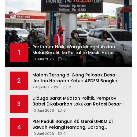
‎Pertamax Naik, Warga Mengeluh dan
1
Mulai Beralih ke Pertalite Meski Harus
10 Juni 2026
0
Malam Terang di Gang Pelosok Desa:
2
Jeritan Harapan Ketua APDESI Bangka
Tengah untuk PLN Babel
7 Agustus 2026
0
‎Diduga Sarat Muatan Politik, Pemprov
3
Babel Dikabarkan Lakukan Rotasi Besar-
10 Juni 2026
0
‎PLN Peduli Bangun 40 Gerai UMKM di
4
Sawah Pelangi Namang, Dorong
10 Juni 2026
0