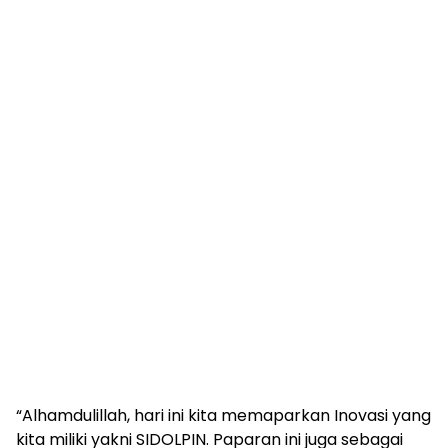
“Alhamdulillah, hari ini kita memaparkan Inovasi yang
kita miliki yakni SIDOLPIN. Paparan ini juga sebagai