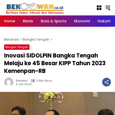
Langsung
ke
konten
Home
Bisnis
Bola & Sports
Ekonomi
Hukum & 
Beranda
Bangka Tengah
Bangka Tengah
Inovasi SIDOLPIN Bangka Tengah
Melaju ke 45 Besar KIPP Tahun 2023
Kemenpan-RB
Redaksi
2 Min Baca
5 Juli 2023