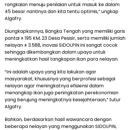
rangkaian menuju penilaian untuk masuk ke dalam
45 besar nantinya dan kita tentu optimis,” ungkap
Algafry.
Diungkapkannya, Bangka Tengah yang memiliki garis
pantai ± 195 KM, 23 Desa Pesisir, serta memiliki jumlah
nelayan ± 3.588, inovasi SIDOLPIN ini sangat cocok
sehingga dikembangkan dalam upaya untuk
meningkatkan hasil tangkapan ikan para nelayan.
“Ini adalah upaya yang kita lakukan agar
masyarakat, khususnya yang berprofesi sebagai
nelayan agar meningkatnya efisiensi dalam
menangkap ikan juga peningkatan perekonomian
yang berujung meningkatnya kesejahteraan,” tutur
Algafry.
Bahkan, berdasarkan hasil wawancara dengan
beberapa nelayan yang menggunakan SIDOLPIN,