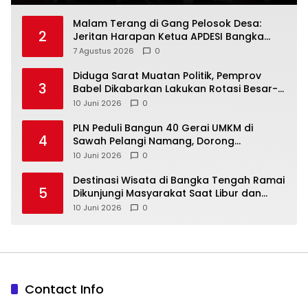
Malam Terang di Gang Pelosok Desa:
2
Jeritan Harapan Ketua APDESI Bangka
Tengah untuk PLN Babel
7 Agustus 2026
0
‎Diduga Sarat Muatan Politik, Pemprov
3
Babel Dikabarkan Lakukan Rotasi Besar-
10 Juni 2026
0
‎PLN Peduli Bangun 40 Gerai UMKM di
4
Sawah Pelangi Namang, Dorong
10 Juni 2026
0
‎Destinasi Wisata di Bangka Tengah Ramai
5
Dikunjungi Masyarakat Saat Libur dan
Akhir Pekan
10 Juni 2026
0
Contact Info