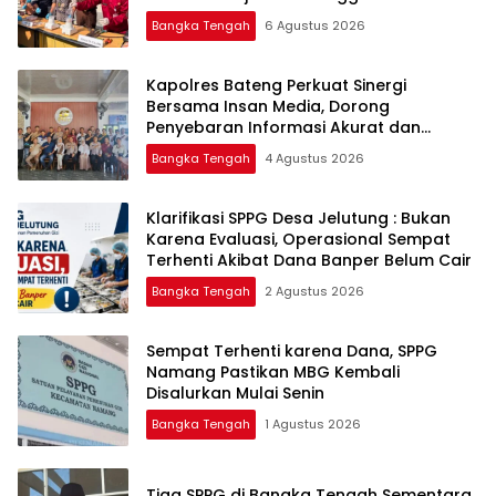
Bangka Tengah
6 Agustus 2026
‎Kapolres Bateng Perkuat Sinergi
Bersama Insan Media, Dorong
Penyebaran Informasi Akurat dan
Layanan Polri 110
Bangka Tengah
4 Agustus 2026
‎Klarifikasi SPPG Desa Jelutung : Bukan
Karena Evaluasi, Operasional Sempat
Terhenti Akibat Dana Banper Belum Cair
Bangka Tengah
2 Agustus 2026
‎Sempat Terhenti karena Dana, SPPG
Namang Pastikan MBG Kembali
Disalurkan Mulai Senin
Bangka Tengah
1 Agustus 2026
‎Tiga SPPG di Bangka Tengah Sementara