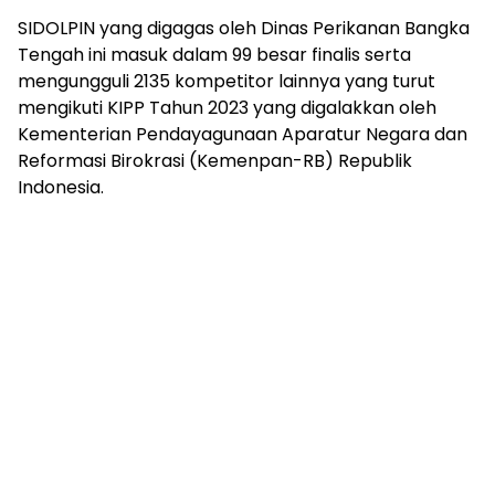
SIDOLPIN yang digagas oleh Dinas Perikanan Bangka
Tengah ini masuk dalam 99 besar finalis serta
mengungguli 2135 kompetitor lainnya yang turut
mengikuti KIPP Tahun 2023 yang digalakkan oleh
Kementerian Pendayagunaan Aparatur Negara dan
Reformasi Birokrasi (Kemenpan-RB) Republik
Indonesia.