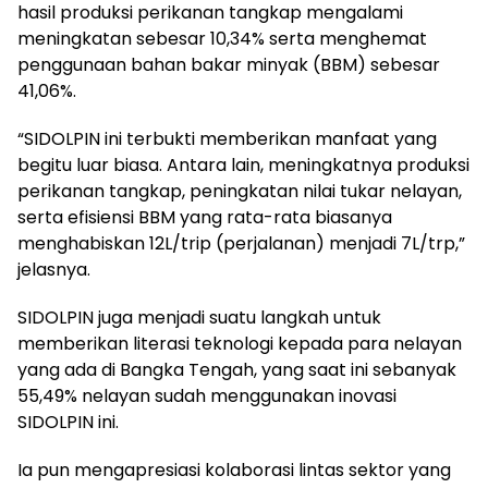
hasil produksi perikanan tangkap mengalami
meningkatan sebesar 10,34% serta menghemat
penggunaan bahan bakar minyak (BBM) sebesar
41,06%.
“SIDOLPIN ini terbukti memberikan manfaat yang
begitu luar biasa. Antara lain, meningkatnya produksi
perikanan tangkap, peningkatan nilai tukar nelayan,
serta efisiensi BBM yang rata-rata biasanya
menghabiskan 12L/trip (perjalanan) menjadi 7L/trp,”
jelasnya.
SIDOLPIN juga menjadi suatu langkah untuk
memberikan literasi teknologi kepada para nelayan
yang ada di Bangka Tengah, yang saat ini sebanyak
55,49% nelayan sudah menggunakan inovasi
SIDOLPIN ini.
Ia pun mengapresiasi kolaborasi lintas sektor yang