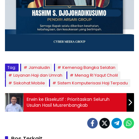
Tag:
Jamaludin
Kemenag Bangka Selatan
Layanan Haji dan Umrah
Menag RI Yaqut Cholil
Siskohat Mobile
Sistem Komputerisasi Haji Terpadu
Erwin ke Eksekutif : Prioritaskan Seluruh
Usulan Hasil Musrenbangkab
Pos Terkait