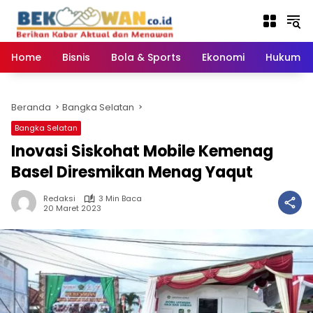
Langsung
ke
konten
Home
Bisnis
Bola & Sports
Ekonomi
Hukum & 
Beranda
Bangka Selatan
Bangka Selatan
Inovasi Siskohat Mobile Kemenag
Basel Diresmikan Menag Yaqut
Redaksi
3 Min Baca
20 Maret 2023