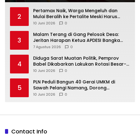
‎Pertamax Naik, Warga Mengeluh dan
2
Mulai Beralih ke Pertalite Meski Harus
10 Juni 2026
0
Malam Terang di Gang Pelosok Desa:
3
Jeritan Harapan Ketua APDESI Bangka
Tengah untuk PLN Babel
7 Agustus 2026
0
‎Diduga Sarat Muatan Politik, Pemprov
4
Babel Dikabarkan Lakukan Rotasi Besar-
10 Juni 2026
0
‎PLN Peduli Bangun 40 Gerai UMKM di
5
Sawah Pelangi Namang, Dorong
10 Juni 2026
0
Contact Info