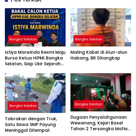
Bangka Selatan
Bangka Selatan
Istiya Marwinda Resmi Maju
Maling Kabel di Alun-alun
Bursa Ketua HIPMI Bangka
Habang, BR Ditangkap
Selatan, Siap Ukir Sejarah
Pemimpin Perempuan
Pertama
Bangka Selatan
Bangka Selatan
Dugaan Penyalahgunaan
Tabrakan dengan Truk,
Wewenang, Kejari Basel
Satu Siswa SMP Payung
Tahan 2 Tersangka Mafia
Meninggal Ditempat
Tanah di Pulau Lepar