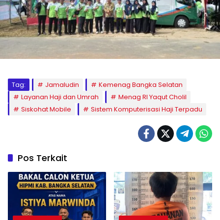
Tag:
Jamaludin
Kemenag Bangka Selatan
Layanan Haji dan Umrah
Menag RI Yaqut Cholil
Siskohat Mobile
Sistem Komputerisasi Haji Terpadu
Pos Terkait