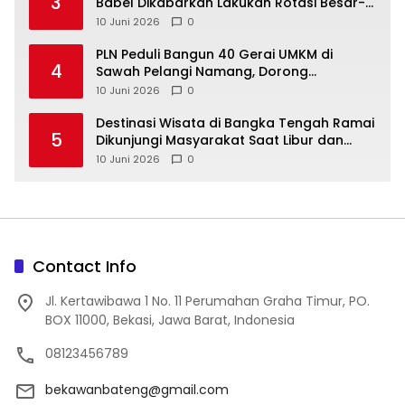
3
Babel Dikabarkan Lakukan Rotasi Besar-
10 Juni 2026
0
‎PLN Peduli Bangun 40 Gerai UMKM di
4
Sawah Pelangi Namang, Dorong
10 Juni 2026
0
‎Destinasi Wisata di Bangka Tengah Ramai
5
Dikunjungi Masyarakat Saat Libur dan
Akhir Pekan
10 Juni 2026
0
Contact Info
Jl. Kertawibawa 1 No. 11 Perumahan Graha Timur, PO.
BOX 11000, Bekasi, Jawa Barat, Indonesia
08123456789
bekawanbateng@gmail.com