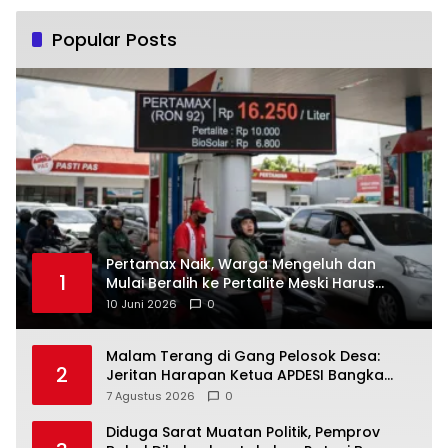
Popular Posts
‎Pertamax Naik, Warga Mengeluh dan
1
Mulai Beralih ke Pertalite Meski Harus
10 Juni 2026
0
Malam Terang di Gang Pelosok Desa:
2
Jeritan Harapan Ketua APDESI Bangka
Tengah untuk PLN Babel
7 Agustus 2026
0
‎Diduga Sarat Muatan Politik, Pemprov