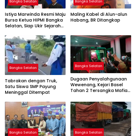
Bangka Selatan
Bangka Selatan
Istiya Marwinda Resmi Maju
Maling Kabel di Alun-alun
Bursa Ketua HIPMI Bangka
Habang, BR Ditangkap
Selatan, Siap Ukir Sejarah
Pemimpin Perempuan
Pertama
Bangka Selatan
Bangka Selatan
Dugaan Penyalahgunaan
Tabrakan dengan Truk,
Wewenang, Kejari Basel
Satu Siswa SMP Payung
Tahan 2 Tersangka Mafia
Meninggal Ditempat
Tanah di Pulau Lepar
Bangka Selatan
Bangka Selatan