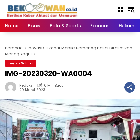
Langsung
ke
konten
Home
Bisnis
Bola & Sports
Ekonomi
Hukum & 
Beranda
Inovasi Siskohat Mobile Kemenag Basel Diresmikan
Menag Yaqut
Bangka Selatan
IMG-20230320-WA0004
Redaksi
0 Min Baca
20 Maret 2023