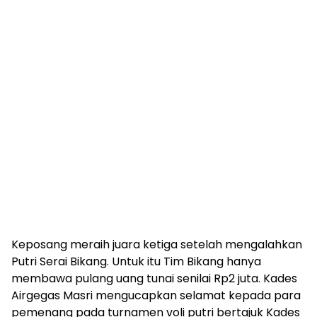
Keposang meraih juara ketiga setelah mengalahkan
Putri Serai Bikang. Untuk itu Tim Bikang hanya
membawa pulang uang tunai senilai Rp2 juta. Kades
Airgegas Masri mengucapkan selamat kepada para
pemenang pada turnamen voli putri bertajuk Kades