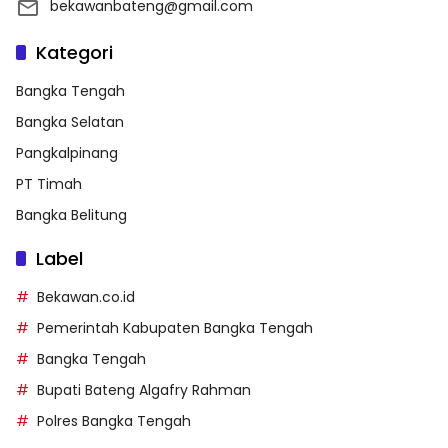
bekawanbateng@gmail.com
Kategori
Bangka Tengah
Bangka Selatan
Pangkalpinang
PT Timah
Bangka Belitung
Label
Bekawan.co.id
Pemerintah Kabupaten Bangka Tengah
Bangka Tengah
Bupati Bateng Algafry Rahman
Polres Bangka Tengah