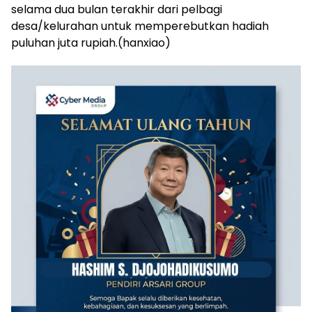
selama dua bulan terakhir dari pelbagi
desa/kelurahan untuk memperebutkan hadiah
puluhan juta rupiah.(hanxiao)