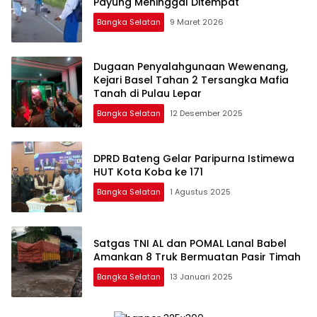
Payung Meninggal Ditempat
Bangka Selatan
9 Maret 2026
Dugaan Penyalahgunaan Wewenang,
Kejari Basel Tahan 2 Tersangka Mafia
Tanah di Pulau Lepar
Bangka Selatan
12 Desember 2025
DPRD Bateng Gelar Paripurna Istimewa
HUT Kota Koba ke 171
Bangka Selatan
1 Agustus 2025
Satgas TNI AL dan POMAL Lanal Babel
Amankan 8 Truk Bermuatan Pasir Timah
Bangka Selatan
13 Januari 2025