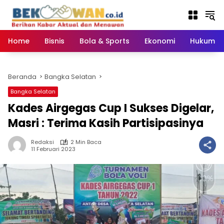
Langsung
ke
konten
Home
Bisnis
Bola & Sports
Ekonomi
Hukum & 
Beranda
Bangka Selatan
Bangka Selatan
Kades Airgegas Cup I Sukses Digelar,
Masri : Terima Kasih Partisipasinya
Redaksi
2 Min Baca
11 Februari 2023