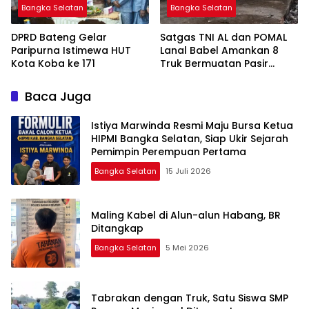
Bangka Selatan
Bangka Selatan
DPRD Bateng Gelar
Satgas TNI AL dan POMAL
Paripurna Istimewa HUT
Lanal Babel Amankan 8
Kota Koba ke 171
Truk Bermuatan Pasir
Timah
Baca Juga
Istiya Marwinda Resmi Maju Bursa Ketua
HIPMI Bangka Selatan, Siap Ukir Sejarah
Pemimpin Perempuan Pertama
Bangka Selatan
15 Juli 2026
Maling Kabel di Alun-alun Habang, BR
Ditangkap
Bangka Selatan
5 Mei 2026
Tabrakan dengan Truk, Satu Siswa SMP