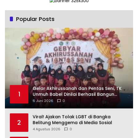
Popular Posts
‎Gelar Akhirussanah dan Pentas Seni, TK
1
Unmuh Babel Dinilai Berhasil Bangun
6 Juni 2026
0
Viral! Ajakan Tolak LGBT di Bangka
2
Belitung Menggema di Media Sosial
4 Agustus 2026
0