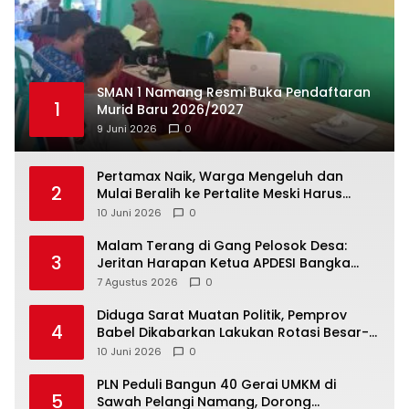
SMAN 1 Namang Resmi Buka Pendaftaran
1
Murid Baru 2026/2027
9 Juni 2026
0
‎Pertamax Naik, Warga Mengeluh dan
2
Mulai Beralih ke Pertalite Meski Harus
10 Juni 2026
0
Malam Terang di Gang Pelosok Desa:
3
Jeritan Harapan Ketua APDESI Bangka
Tengah untuk PLN Babel
7 Agustus 2026
0
‎Diduga Sarat Muatan Politik, Pemprov
4
Babel Dikabarkan Lakukan Rotasi Besar-
10 Juni 2026
0
‎PLN Peduli Bangun 40 Gerai UMKM di
5
Sawah Pelangi Namang, Dorong