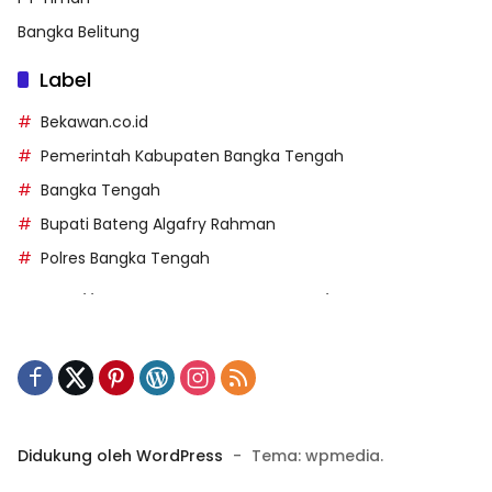
Bangka Belitung
Label
Bekawan.co.id
Pemerintah Kabupaten Bangka Tengah
Bangka Tengah
Bupati Bateng Algafry Rahman
Polres Bangka Tengah
https://perpusip.pamekasankab.go.id/
https://pelra.maritim.go.id/
https://kecsitim.sitarokab.go.id/
https://destinasi.sitarokab.go.id/
https://www.bdslot88vpn.com/
Didukung oleh WordPress
-
Tema: wpmedia.
https://ukpbj.natunakab.go.id/