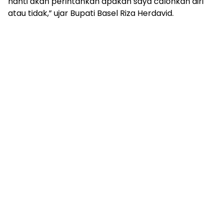
nanti akan perintahkan apakah saya calonkan diri
atau tidak,” ujar Bupati Basel Riza Herdavid.