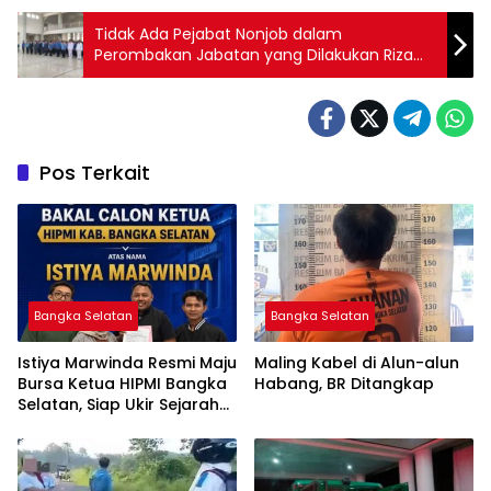
Tidak Ada Pejabat Nonjob dalam
Perombakan Jabatan yang Dilakukan Riza
Herdavid
Pos Terkait
Bangka Selatan
Bangka Selatan
Istiya Marwinda Resmi Maju
Maling Kabel di Alun-alun
Bursa Ketua HIPMI Bangka
Habang, BR Ditangkap
Selatan, Siap Ukir Sejarah
Pemimpin Perempuan
Pertama