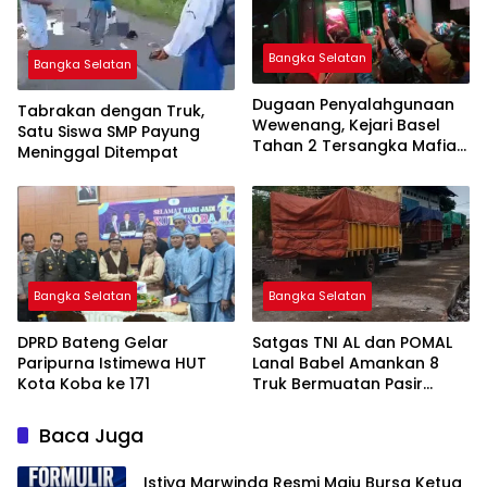
Bangka Selatan
Bangka Selatan
Dugaan Penyalahgunaan
Tabrakan dengan Truk,
Wewenang, Kejari Basel
Satu Siswa SMP Payung
Tahan 2 Tersangka Mafia
Meninggal Ditempat
Tanah di Pulau Lepar
Bangka Selatan
Bangka Selatan
DPRD Bateng Gelar
Satgas TNI AL dan POMAL
Paripurna Istimewa HUT
Lanal Babel Amankan 8
Kota Koba ke 171
Truk Bermuatan Pasir
Timah
Baca Juga
Istiya Marwinda Resmi Maju Bursa Ketua