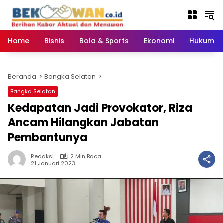
Langsung
ke
konten
Home
Bisnis
Bola & Sports
Ekonomi
Hukum & 
Beranda
Bangka Selatan
Bangka Selatan
Kedapatan Jadi Provokator, Riza
Ancam Hilangkan Jabatan
Pembantunya
Redaksi
2 Min Baca
21 Januari 2023