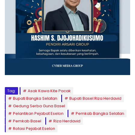
Tag:
Asak Kawa Kite Pacak
Bupati Bangka Selatan
Bupati Basel Riza Herdavid
Gedung Serba Guna Basel
Pelantikan Pejabat Eselon
Pemkab Bangka Selatan
Pemkab Basel
Riza Herdavid
Rotasi Pejabat Eselon