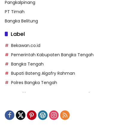
Pangkalpinang
PT Timah
Bangka Belitung
Label
Bekawan.co.id
Pemerintah Kabupaten Bangka Tengah
Bangka Tengah
Bupati Bateng Algafry Rahman
Polres Bangka Tengah
https://perpusip.pamekasankab.go.id/
https://pelra.maritim.go.id/
https://kecsitim.sitarokab.go.id/
https://destinasi.sitarokab.go.id/
https://www.bdslot88vpn.com/