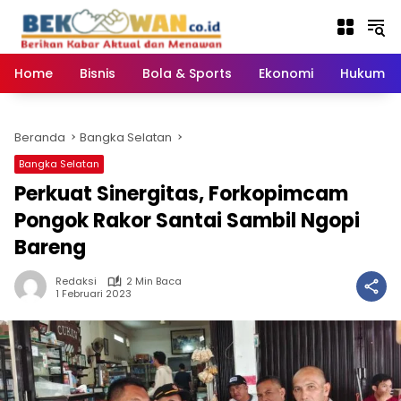
Langsung
ke
konten
Home
Bisnis
Bola & Sports
Ekonomi
Hukum & 
Beranda
Bangka Selatan
Bangka Selatan
Perkuat Sinergitas, Forkopimcam
Pongok Rakor Santai Sambil Ngopi
Bareng
Redaksi
2 Min Baca
1 Februari 2023