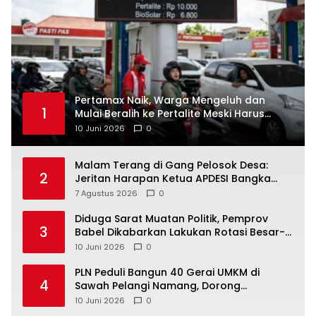
‎Pertamax Naik, Warga Mengeluh dan
1
Mulai Beralih ke Pertalite Meski Harus
10 Juni 2026
0
Malam Terang di Gang Pelosok Desa:
2
Jeritan Harapan Ketua APDESI Bangka
Tengah untuk PLN Babel
7 Agustus 2026
0
‎Diduga Sarat Muatan Politik, Pemprov
3
Babel Dikabarkan Lakukan Rotasi Besar-
10 Juni 2026
0
‎PLN Peduli Bangun 40 Gerai UMKM di
4
Sawah Pelangi Namang, Dorong
10 Juni 2026
0