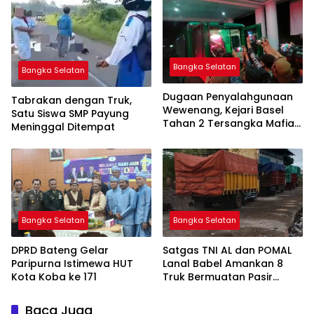
Pertama
Bangka Selatan
Bangka Selatan
Dugaan Penyalahgunaan
Tabrakan dengan Truk,
Wewenang, Kejari Basel
Satu Siswa SMP Payung
Tahan 2 Tersangka Mafia
Meninggal Ditempat
Tanah di Pulau Lepar
Bangka Selatan
Bangka Selatan
DPRD Bateng Gelar
Satgas TNI AL dan POMAL
Paripurna Istimewa HUT
Lanal Babel Amankan 8
Kota Koba ke 171
Truk Bermuatan Pasir
Timah
Baca Juga