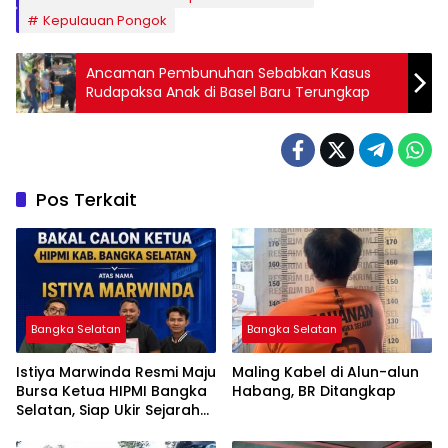
Kepulauan Pongok
Ancaman Pembunuhan Sebabkan Kasus
Rudapaksa Anak di Basel Baru Terungkap
Pos Terkait
Bangka Selatan
Bangka Selatan
Istiya Marwinda Resmi Maju
Maling Kabel di Alun-alun
Bursa Ketua HIPMI Bangka
Habang, BR Ditangkap
Selatan, Siap Ukir Sejarah
Pemimpin Perempuan