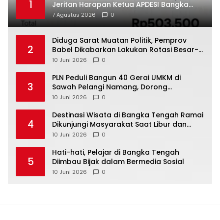
1
Jeritan Harapan Ketua APDESI Bangka
Tengah untuk PLN Babel
7 Agustus 2026
0
‎Diduga Sarat Muatan Politik, Pemprov
2
Babel Dikabarkan Lakukan Rotasi Besar-
10 Juni 2026
0
‎PLN Peduli Bangun 40 Gerai UMKM di
3
Sawah Pelangi Namang, Dorong
10 Juni 2026
0
‎Destinasi Wisata di Bangka Tengah Ramai
4
Dikunjungi Masyarakat Saat Libur dan
Akhir Pekan
10 Juni 2026
0
‎Hati-hati, Pelajar di Bangka Tengah
5
Diimbau Bijak dalam Bermedia Sosial
10 Juni 2026
0