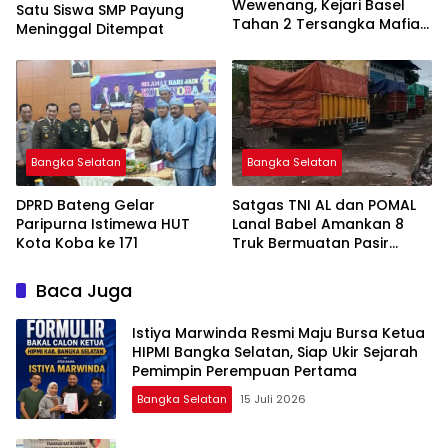
Wewenang, Kejari Basel
Satu Siswa SMP Payung
Tahan 2 Tersangka Mafia
Meninggal Ditempat
Tanah di Pulau Lepar
Bangka Selatan
Bangka Selatan
DPRD Bateng Gelar
Satgas TNI AL dan POMAL
Paripurna Istimewa HUT
Lanal Babel Amankan 8
Kota Koba ke 171
Truk Bermuatan Pasir
Timah
Baca Juga
Istiya Marwinda Resmi Maju Bursa Ketua
HIPMI Bangka Selatan, Siap Ukir Sejarah
Pemimpin Perempuan Pertama
Bangka Selatan
15 Juli 2026