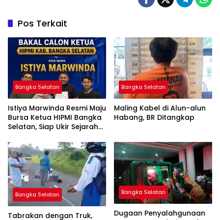
Pos Terkait
Bangka Selatan
Bangka Selatan
Istiya Marwinda Resmi Maju
Maling Kabel di Alun-alun
Bursa Ketua HIPMI Bangka
Habang, BR Ditangkap
Selatan, Siap Ukir Sejarah
Pemimpin Perempuan
Pertama
Bangka Selatan
Bangka Selatan
Dugaan Penyalahgunaan
Tabrakan dengan Truk,