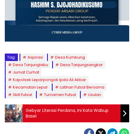
Tag:
Aspirasi
Desa Kumbung
Desa Tanjunglabu
Desa Tanjungsangkar
Jumat Curhat
Kapolsek Leparpongok Ipda Ali Akbar
Kecamatan Lepar
Latihan Futsal Bersama
Skill Futsal
Turnamen Futsal
Usulan
Gebyar Literasi Perdana, Ini Kata Wabup
Basel