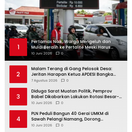
‎Pertamax Naik, Warga Mengeluh dan
1
Mulai Beralih ke Pertalite Meski Harus
10 Juni 2026
0
Malam Terang di Gang Pelosok Desa:
2
Jeritan Harapan Ketua APDESI Bangka
Tengah untuk PLN Babel
7 Agustus 2026
0
‎Diduga Sarat Muatan Politik, Pemprov
3
Babel Dikabarkan Lakukan Rotasi Besar-
10 Juni 2026
0
‎PLN Peduli Bangun 40 Gerai UMKM di
4
Sawah Pelangi Namang, Dorong
10 Juni 2026
0