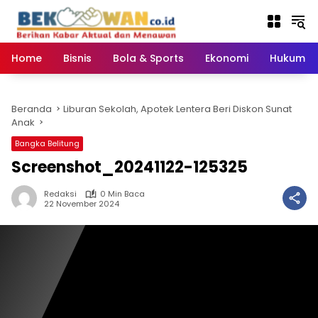
Langsung
ke
konten
Home
Bisnis
Bola & Sports
Ekonomi
Hukum & 
Beranda
Liburan Sekolah, Apotek Lentera Beri Diskon Sunat
Anak
Bangka Belitung
Screenshot_20241122-125325
Redaksi
0 Min Baca
22 November 2024