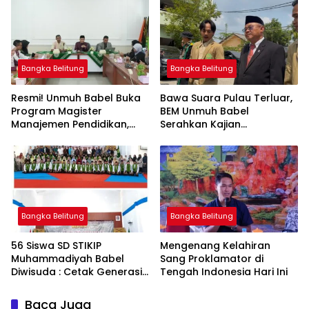
Berkarakter
Bangka Belitung
Bangka Belitung
Resmi! Unmuh Babel Buka
‎Bawa Suara Pulau Terluar,
Program Magister
BEM Unmuh Babel
Manajemen Pendidikan,
Serahkan Kajian
Jawab Kebutuhan SDM
Dikdasmen Langsung ke
Bangka Belitung
Menteri Abdul Mu’ti
Bangka Belitung
Bangka Belitung
‎56 Siswa SD STIKIP
‎Mengenang Kelahiran
Muhammadiyah Babel
Sang Proklamator di
Diwisuda : Cetak Generasi
Baca Juga