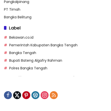
Pangkalpinang
PT Timah
Bangka Belitung
Label
Bekawan.co.id
Pemerintah Kabupaten Bangka Tengah
Bangka Tengah
Bupati Bateng Algafry Rahman
Polres Bangka Tengah
https://perpusip.pamekasankab.go.id/
https://pelra.maritim.go.id/
https://kecsitim.sitarokab.go.id/
https://destinasi.sitarokab.go.id/
https://www.bdslot88vpn.com/