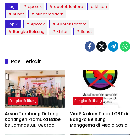
Tag:
apotek
apotek lentera
khitan
sunat
sunat modern
Topik:
Apotek
Apotek Lentera
Bangka Belitung
Khitan
Sunat
Pos Terkait
Bangka Belitung
Bangka Belitung
Arsari Tambang Dukung
Viral! Ajakan Tolak LGBT di
Kontingen Pramuka Babel
Bangka Belitung
ke Jamnas XII, Kwarda:
Menggema di Media Sosial
Sinergi Cetak Generasi