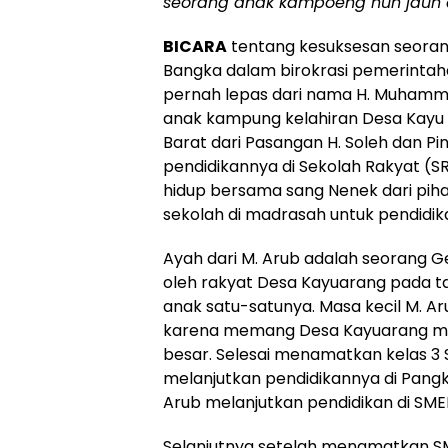
seorang anak kampoeng nun jauh d
BICARA
tentang kesuksesan seorang
Bangka dalam birokrasi pemerintahan
pernah lepas dari nama H. Muhammad
anak kampung kelahiran Desa Kayu
Barat dari Pasangan H. Soleh dan Pi
pendidikannya di Sekolah Rakyat (
hidup bersama sang Nenek dari pihak
sekolah di madrasah untuk pendidik
Ayah dari M. Arub adalah seorang Ge
oleh rakyat Desa Kayuarang pada ta
anak satu-satunya. Masa kecil M. Aru
karena memang Desa Kayuarang mem
besar. Selesai menamatkan kelas 3 
melanjutkan pendidikannya di Pangk
Arub melanjutkan pendidikan di SME
Selanjutnya setelah menamatkan S