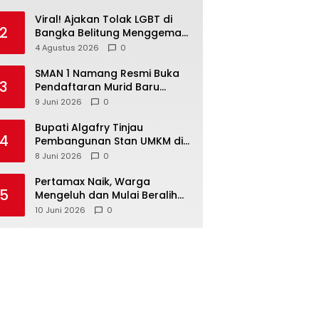
Viral! Ajakan Tolak LGBT di
2
Bangka Belitung Menggema
di Media Sosial
4 Agustus 2026
0
SMAN 1 Namang Resmi Buka
3
Pendaftaran Murid Baru
2026/2027
9 Juni 2026
0
‎Bupati Algafry Tinjau
4
Pembangunan Stan UMKM di
Pelangi Sawah Namang,
8 Juni 2026
0
Dorong Wisata dan Ekonomi
Lokal Kian Tertata
‎Pertamax Naik, Warga
5
Mengeluh dan Mulai Beralih
ke Pertalite Meski Harus Antre
10 Juni 2026
0