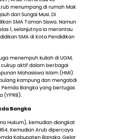
 Arub menumpang di rumah Mak
auh dari Sungai Musi. Di
ikan SMA Taman Siswa. Namun
as 1, selanjutnya ia merantau
idikan SMA di Kota Pendidikan
juga menempuh kuliah di UGM,
b cukup aktif dalam berbagai
impunan Mahasiswa Islam (HMI).
b pulang kampung dan mengabdi
di Pemda Bangka yang bertugas
a (YPRB).
ekda Bangka
jana Hukum), kemudian diangkat
964. Kemudian Arub dipercaya
Pemda Kabupaten Bangka. Gelar