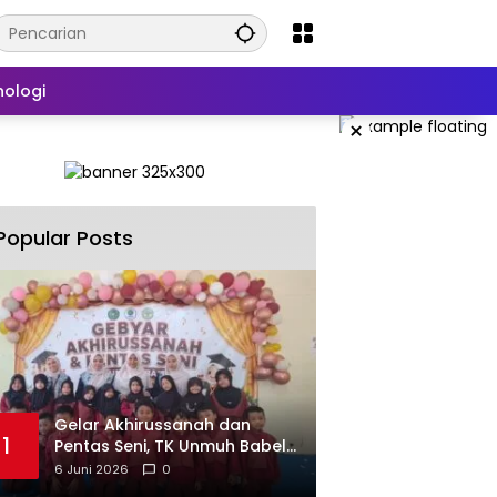
nologi
×
Popular Posts
‎Gelar Akhirussanah dan
1
Pentas Seni, TK Unmuh Babel
Dinilai Berhasil Bangun
6 Juni 2026
0