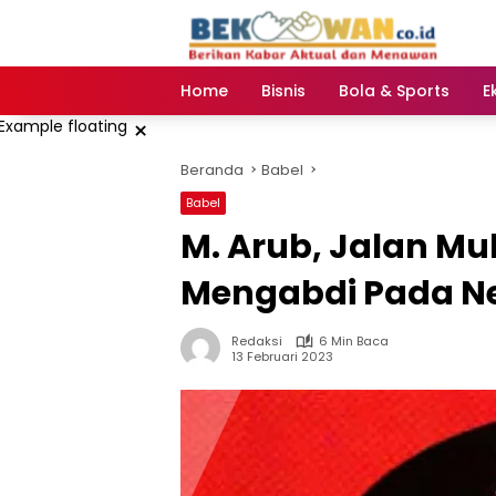
Langsung
ke
konten
Home
Bisnis
Bola & Sports
E
×
Beranda
Babel
Babel
M. Arub, Jalan M
Mengabdi Pada Neg
Redaksi
6 Min Baca
13 Februari 2023