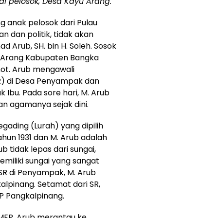
i pelosok, Desa Kayu Arang.
 anak pelosok dari Pulau
 dan politik, tidak akan
 Arub, SH. bin H. Soleh. Sosok
 Arang Kabupaten Bangka
not. Arub mengawali
SR) di Desa Penyampak dan
 Ibu. Pada sore hari, M. Arub
an agamanya sejak dini.
gading (Lurah) yang dipilih
hun 1931 dan M. Arub adalah
b tidak lepas dari sungai,
iliki sungai yang sangat
SR di Penyampak, M. Arub
alpinang. Setamat dari SR,
P Pangkalpinang.
MEP, Arub merantau ke