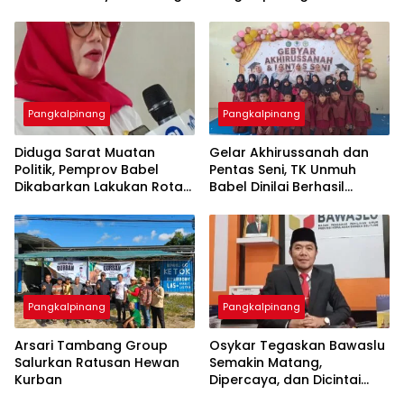
dan Trubus Buat PAS Kecil
Tingkatkan Kesejahteraan
di KSOP Pangkalbalam
Pangkalpinang
Pangkalpinang
‎Diduga Sarat Muatan
‎Gelar Akhirussanah dan
Politik, Pemprov Babel
Pentas Seni, TK Unmuh
Dikabarkan Lakukan Rotasi
Babel Dinilai Berhasil
Besar-besaran ASN hingga
Pangkalpinang
Pangkalpinang
‎Arsari Tambang Group
Osykar Tegaskan Bawaslu
Salurkan Ratusan Hewan
Semakin Matang,
Kurban
Dipercaya, dan Dicintai
Masyarakat