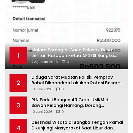
Malam Terang di Gang Pelosok Desa:
1
Jeritan Harapan Ketua APDESI Bangka
Tengah untuk PLN Babel
7 Agustus 2026
0
‎Diduga Sarat Muatan Politik, Pemprov
2
Babel Dikabarkan Lakukan Rotasi Besar-
10 Juni 2026
0
‎PLN Peduli Bangun 40 Gerai UMKM di
3
Sawah Pelangi Namang, Dorong
10 Juni 2026
0
‎Destinasi Wisata di Bangka Tengah Ramai
4
Dikunjungi Masyarakat Saat Libur dan