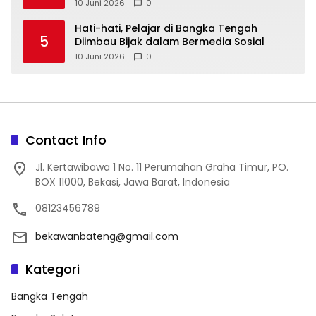
Akhir Pekan
10 Juni 2026
0
‎Hati-hati, Pelajar di Bangka Tengah
5
Diimbau Bijak dalam Bermedia Sosial
10 Juni 2026
0
Contact Info
Jl. Kertawibawa 1 No. 11 Perumahan Graha Timur, PO.
BOX 11000, Bekasi, Jawa Barat, Indonesia
08123456789
bekawanbateng@gmail.com
Kategori
Bangka Tengah