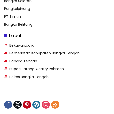
Bangka Selatan
Pangkalpinang
PT Timah
Bangka Belitung
Label
Bekawan.co.id
Pemerintah Kabupaten Bangka Tengah
Bangka Tengah
Bupati Bateng Algafry Rahman
Polres Bangka Tengah
https://perpusip.pamekasankab.go.id/
https://pelra.maritim.go.id/
https://kecsitim.sitarokab.go.id/
https://destinasi.sitarokab.go.id/