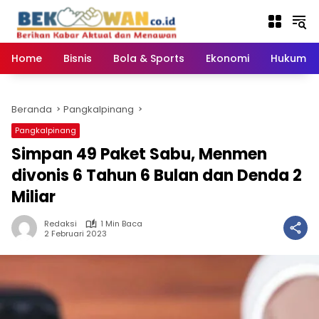
Langsung
ke
konten
Home
Bisnis
Bola & Sports
Ekonomi
Hukum & 
Beranda
Pangkalpinang
Pangkalpinang
Simpan 49 Paket Sabu, Menmen
divonis 6 Tahun 6 Bulan dan Denda 2
Miliar
Redaksi
1 Min Baca
2 Februari 2023