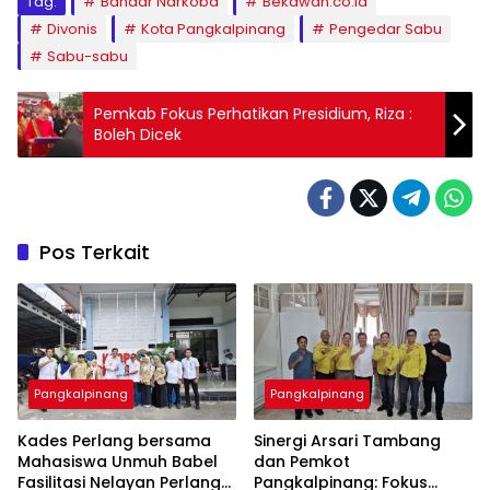
Tag:
Bandar Narkoba
Bekawan.co.id
Divonis
Kota Pangkalpinang
Pengedar Sabu
Sabu-sabu
Pemkab Fokus Perhatikan Presidium, Riza :
Boleh Dicek
Pos Terkait
Pangkalpinang
Pangkalpinang
Kades Perlang bersama
‎Sinergi Arsari Tambang
Mahasiswa Unmuh Babel
dan Pemkot
Fasilitasi Nelayan Perlang
Pangkalpinang: Fokus