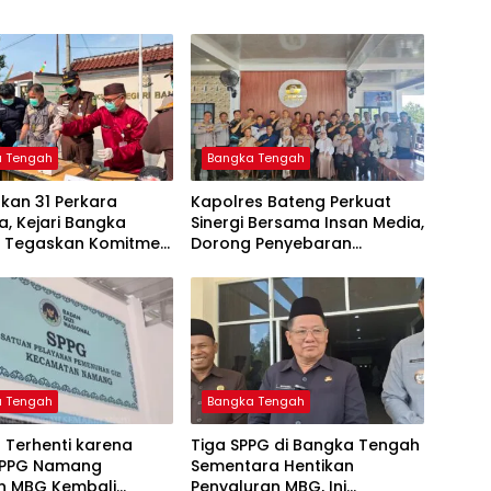
a Tengah
Bangka Tengah
kan 31 Perkara
‎Kapolres Bateng Perkuat
, Kejari Bangka
Sinergi Bersama Insan Media,
 Tegaskan Komitmen
Dorong Penyebaran
as Kejahatan Hingga
Informasi Akurat dan
Layanan Polri 110
a Tengah
Bangka Tengah
 Terhenti karena
‎Tiga SPPG di Bangka Tengah
SPPG Namang
Sementara Hentikan
an MBG Kembali
Penyaluran MBG, Ini