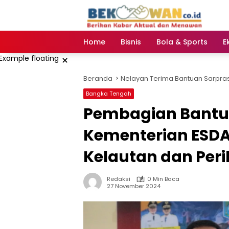
Langsung
ke
konten
Home
Bisnis
Bola & Sports
E
×
Beranda
Nelayan Terima Bantuan Sarpras 
Bangka Tengah
Pembagian Bantua
Kementerian ESD
Kelautan dan Peri
Redaksi
0 Min Baca
27 November 2024