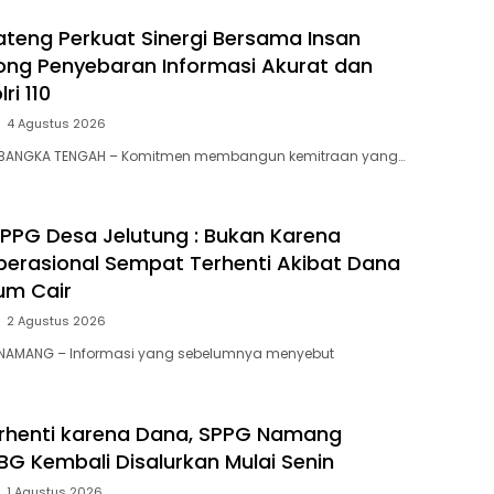
Bateng Perkuat Sinergi Bersama Insan
ong Penyebaran Informasi Akurat dan
ri 110
4 Agustus 2026
 BANGKA TENGAH – Komitmen membangun kemitraan yang…
i SPPG Desa Jelutung : Bukan Karena
Operasional Sempat Terhenti Akibat Dana
um Cair
2 Agustus 2026
 NAMANG – Informasi yang sebelumnya menyebut
rhenti karena Dana, SPPG Namang
BG Kembali Disalurkan Mulai Senin
1 Agustus 2026