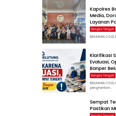
‎Kapolres 
Media, Dor
Layanan Pol
Bangka Tengah
BEKAWAN.CO.ID,
‎Klarifikas
Evaluasi, 
Banper Bel
Bangka Tengah
BEKAWAN.CO.ID,
penghentian…
‎Sempat Te
Pastikan M
Bangka Tengah