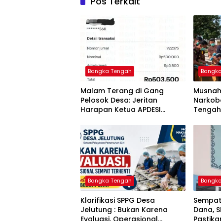
Pos Terkait
Bangka Tengah
Bangk
Malam Terang di Gang
Musnah
Pelosok Desa: Jeritan
Narkoba
Harapan Ketua APDESI
Tengah
Bangka Tengah untuk PLN
Berant
Babel
Tuntas
Bangka Tengah
Bangk
‎Klarifikasi SPPG Desa
‎Sempat
Jelutung : Bukan Karena
Dana, 
Evaluasi, Operasional
Pastik