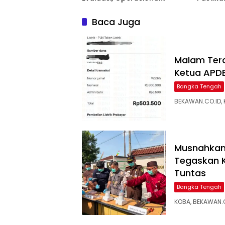
Sempat Terhenti Akibat
Disalur
Dana Banper Belum Cair
Baca Juga
Malam Tera
Ketua APDE
Bangka Tengah
BEKAWAN.CO.ID, 
Musnahkan 
Tegaskan 
Tuntas
Bangka Tengah
KOBA, BEKAWAN.C