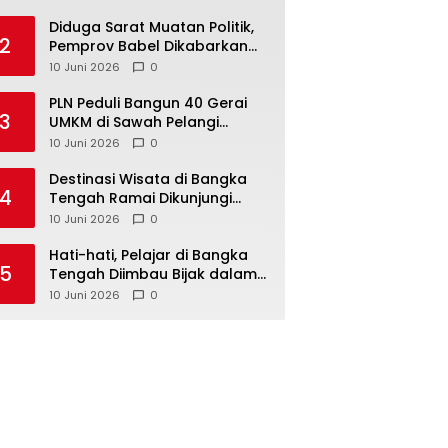
Babel
‎Diduga Sarat Muatan Politik,
2
Pemprov Babel Dikabarkan
Lakukan Rotasi Besar-
10 Juni 2026
0
besaran ASN hingga PPPK
‎PLN Peduli Bangun 40 Gerai
3
UMKM di Sawah Pelangi
Namang, Dorong
10 Juni 2026
0
‎Destinasi Wisata di Bangka
4
Tengah Ramai Dikunjungi
Masyarakat Saat Libur dan
10 Juni 2026
0
Akhir Pekan
‎Hati-hati, Pelajar di Bangka
5
Tengah Diimbau Bijak dalam
Bermedia Sosial
10 Juni 2026
0