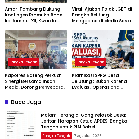
Arsari Tambang Dukung
Viral! Ajakan Tolak LGBT di
Kontingen Pramuka Babel
Bangka Belitung
ke Jamnas XII, Kwarda:
Menggema di Media Sosial
Sinergi Cetak Generasi
Berkarakter
Bangka Tengah
Bangka Tengah
‎Kapolres Bateng Perkuat
‎Klarifikasi SPPG Desa
Sinergi Bersama Insan
Jelutung : Bukan Karena
Media, Dorong Penyebaran
Evaluasi, Operasional
Informasi Akurat dan
Sempat Terhenti Akibat
Layanan Polri 110
Dana Banper Belum Cair
Baca Juga
Malam Terang di Gang Pelosok Desa:
Jeritan Harapan Ketua APDESI Bangka
Tengah untuk PLN Babel
Bangka Tengah
7 Agustus 2026