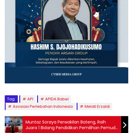
Tag:
API
APIDA Babel
Asosiasi Perlebahan Indonesia
Melati Erzaldi
Muntaz Soraya Perwakilan Bateng, Raih
Juara 1 Bidang Pendidikan Pemilihan Pemuda