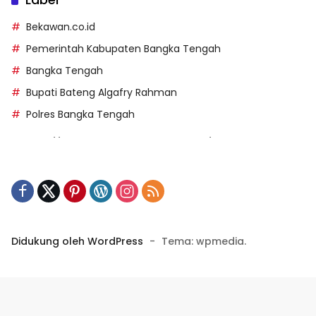
Bekawan.co.id
Pemerintah Kabupaten Bangka Tengah
Bangka Tengah
Bupati Bateng Algafry Rahman
Polres Bangka Tengah
https://perpusip.pamekasankab.go.id/
https://pelra.maritim.go.id/
https://kecsitim.sitarokab.go.id/
https://destinasi.sitarokab.go.id/
https://www.bdslot88vpn.com/
Didukung oleh WordPress
-
Tema: wpmedia.
https://ukpbj.natunakab.go.id/
https://penangbar.org/
panengg
https://panengg.me/
https://beras11.club/