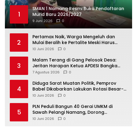
SMAN 1 Namang Resmi Buka Pendaftaran
1
Murid Baru 2026/2027
9 Juni 2026
0
‎Pertamax Naik, Warga Mengeluh dan
2
Mulai Beralih ke Pertalite Meski Harus
10 Juni 2026
0
Malam Terang di Gang Pelosok Desa:
3
Jeritan Harapan Ketua APDESI Bangka
Tengah untuk PLN Babel
7 Agustus 2026
0
‎Diduga Sarat Muatan Politik, Pemprov
4
Babel Dikabarkan Lakukan Rotasi Besar-
10 Juni 2026
0
‎PLN Peduli Bangun 40 Gerai UMKM di
5
Sawah Pelangi Namang, Dorong
10 Juni 2026
0