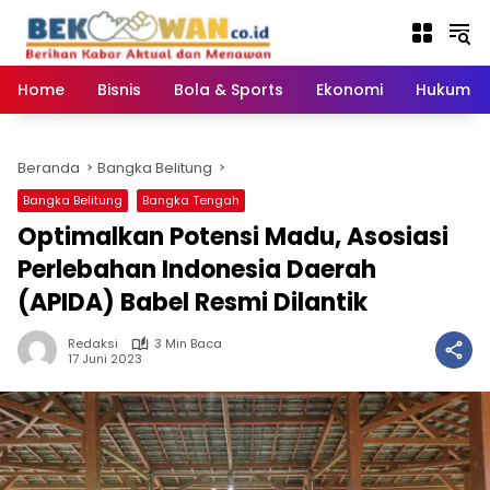
Langsung
ke
konten
Home
Bisnis
Bola & Sports
Ekonomi
Hukum & 
Beranda
Bangka Belitung
Bangka Belitung
Bangka Tengah
Optimalkan Potensi Madu, Asosiasi
Perlebahan Indonesia Daerah
(APIDA) Babel Resmi Dilantik
Redaksi
3 Min Baca
17 Juni 2023