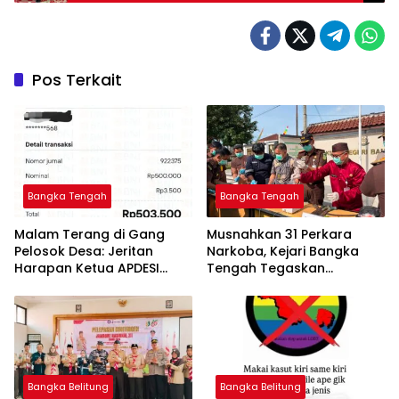
Pelopor Babel 2023
Pos Terkait
Bangka Tengah
Bangka Tengah
Malam Terang di Gang
Musnahkan 31 Perkara
Pelosok Desa: Jeritan
Narkoba, Kejari Bangka
Harapan Ketua APDESI
Tengah Tegaskan
Bangka Tengah untuk PLN
Komitmen Berantas
Babel
Kejahatan Hingga Tuntas
Bangka Belitung
Bangka Belitung