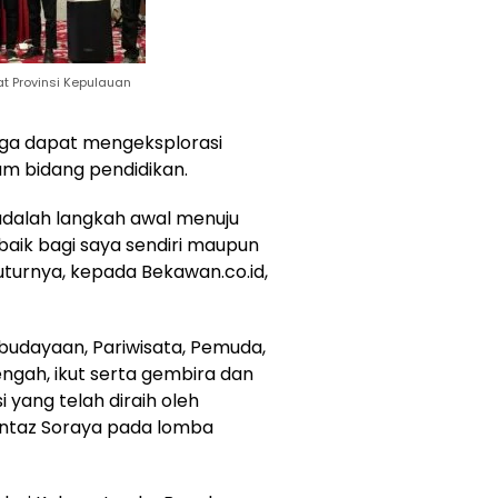
at Provinsi Kepulauan
juga dapat mengeksplorasi
am bidang pendidikan.
 adalah langkah awal menuju
 baik bagi saya sendiri maupun
uturnya, kepada Bekawan.co.id,
budayaan, Pariwisata, Pemuda,
gah, ikut serta gembira dan
 yang telah diraih oleh
untaz Soraya pada lomba