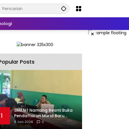
nologi
×
Popular Posts
SMAN 1 Namang Resmi Buka
1
Pendaftaran Murid Baru
2026/2027
9 Juni 2026
0