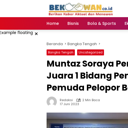
Langsung
ke
konten
Home
Bisnis
Bola & Sports
E
×
Beranda
Bangka Tengah
Bangka Tengah
Uncategorized
Muntaz Soraya Pe
Juara 1 Bidang Pe
Pemuda Pelopor B
Redaksi
2 Min Baca
17 Juni 2023