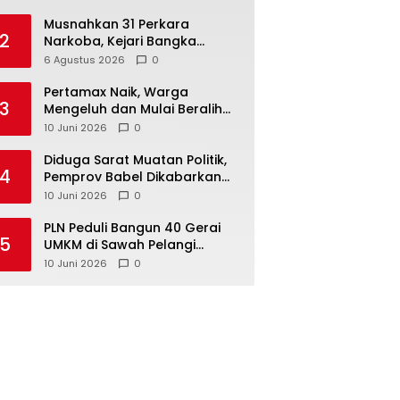
Musnahkan 31 Perkara
2
Narkoba, Kejari Bangka
Tengah Tegaskan Komitmen
6 Agustus 2026
0
Berantas Kejahatan Hingga
Tuntas
‎Pertamax Naik, Warga
3
Mengeluh dan Mulai Beralih
ke Pertalite Meski Harus Antre
10 Juni 2026
0
‎Diduga Sarat Muatan Politik,
4
Pemprov Babel Dikabarkan
Lakukan Rotasi Besar-
10 Juni 2026
0
besaran ASN hingga PPPK
‎PLN Peduli Bangun 40 Gerai
5
UMKM di Sawah Pelangi
Namang, Dorong
10 Juni 2026
0