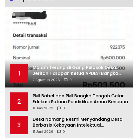
Malam Terang di Gang Pelosok Desa:
1
Jeritan Harapan Ketua APDESI Bangka
Tengah untuk PLN Babel
7 Agustus 2026
0
‎PMI Babel dan PMI Bangka Tengah Gelar
2
Edukasi Satuan Pendidikan Aman Bencana
11 Juni 2026
0
‎Desa Namang Resmi Menyandang Desa
3
Berbasis Kekayaan Intelektual
Kementerian Hukum RI
11 Juni 2026
0