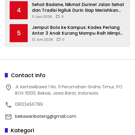
‎Sehat Badane, Nikmat Durine! Jalan Sehat
4
dan Tradisi Ngiluk Durin Siap Meriahkan
Bangka Tengah
11 Juni 2026
0
Jemput Bola ke Kampus: Kades Perlang
5
Antar 3 Anak Kurang Mampu Raih Mimpi
Kuliah
12 Juni 2026
0
Contact Info
Jl. Kertawibawa 1 No. 11 Perumahan Graha Timur, PO.
BOX 11000, Bekasi, Jawa Barat, Indonesia
08123456789
bekawanbateng@gmail.com
Kategori