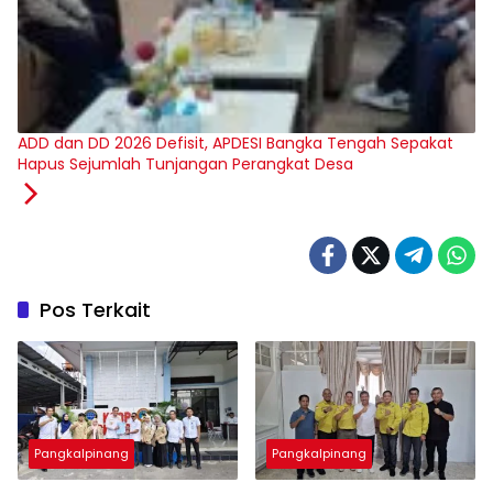
ADD dan DD 2026 Defisit, APDESI Bangka Tengah Sepakat
Hapus Sejumlah Tunjangan Perangkat Desa
Pos Terkait
Pangkalpinang
Pangkalpinang