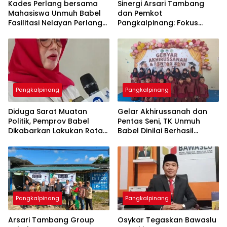
Kades Perlang bersama
‎Sinergi Arsari Tambang
Mahasiswa Unmuh Babel
dan Pemkot
Fasilitasi Nelayan Perlang
Pangkalpinang: Fokus
dan Trubus Buat PAS Kecil
Tingkatkan Kesejahteraan
di KSOP Pangkalbalam
Pangkalpinang
Pangkalpinang
‎Diduga Sarat Muatan
‎Gelar Akhirussanah dan
Politik, Pemprov Babel
Pentas Seni, TK Unmuh
Dikabarkan Lakukan Rotasi
Babel Dinilai Berhasil
Besar-besaran ASN hingga
Pangkalpinang
Pangkalpinang
‎Arsari Tambang Group
Osykar Tegaskan Bawaslu