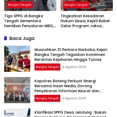
Bangka Tengah
Bangka Tengah
‎Tiga SPPG di Bangka
Tingkatkan Kesadaran
Tengah Sementara
Hukum Siswa, Kejati Babel
Hentikan Penyaluran MBG,
Gelar Program Jaksa
Masuk Sekolah di SMAN 1
Namang
Baca Juga
Musnahkan 31 Perkara Narkoba, Kejari
Bangka Tengah Tegaskan Komitmen
Berantas Kejahatan Hingga Tuntas
Bangka Tengah
6 Agustus 2026
‎Kapolres Bateng Perkuat Sinergi
Bersama Insan Media, Dorong
Penyebaran Informasi Akurat dan
Layanan Polri 110
Bangka Tengah
4 Agustus 2026
‎Klarifikasi SPPG Desa Jelutung : Bukan