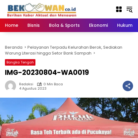
Langsung
ke
konten
Home
Bisnis
Bola & Sports
Ekonomi
Hukum & 
Beranda
Pelayanan Terpadu Kelurahan Berok, Sediakan
Warung Literasi hingga Setor Bank Sampah
Bangka Tengah
IMG-20230804-WA0019
Redaksi
0 Min Baca
4 Agustus 2023