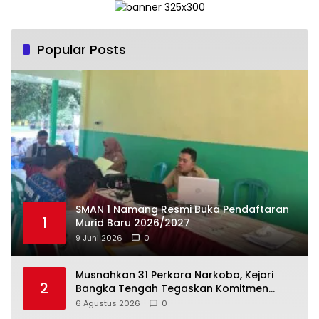
Popular Posts
SMAN 1 Namang Resmi Buka Pendaftaran
1
Murid Baru 2026/2027
9 Juni 2026
0
Musnahkan 31 Perkara Narkoba, Kejari
2
Bangka Tengah Tegaskan Komitmen
Berantas Kejahatan Hingga Tuntas
6 Agustus 2026
0