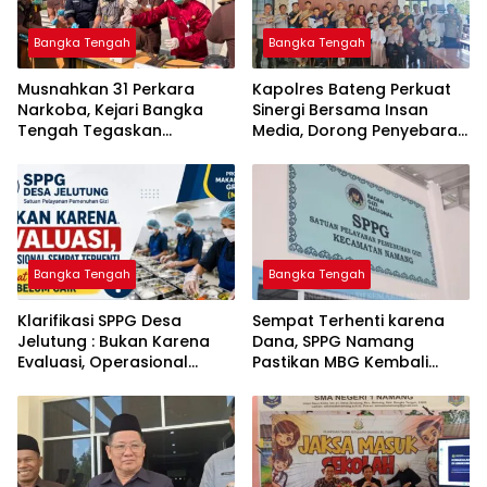
Bangka Tengah
Bangka Tengah
Musnahkan 31 Perkara
‎Kapolres Bateng Perkuat
Narkoba, Kejari Bangka
Sinergi Bersama Insan
Tengah Tegaskan
Media, Dorong Penyebaran
Komitmen Berantas
Informasi Akurat dan
Kejahatan Hingga Tuntas
Layanan Polri 110
Bangka Tengah
Bangka Tengah
‎Klarifikasi SPPG Desa
‎Sempat Terhenti karena
Jelutung : Bukan Karena
Dana, SPPG Namang
Evaluasi, Operasional
Pastikan MBG Kembali
Sempat Terhenti Akibat
Disalurkan Mulai Senin
Dana Banper Belum Cair