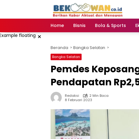
Langsung
ke
konten
Home
Bisnis
Bola & Sports
E
×
Beranda
Bangka Selatan
Bangka Selatan
Pemdes Keposang 
Pendapatan Rp2,5 
Redaksi
2 Min Baca
8 Februari 2023