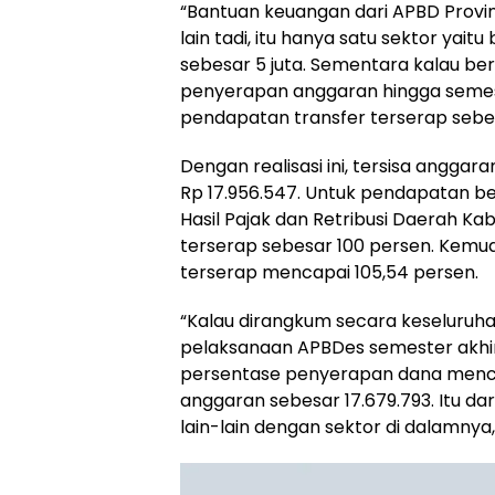
“Bantuan keuangan dari APBD Provins
lain tadi, itu hanya satu sektor yait
sebesar 5 juta. Sementara kalau be
penyerapan anggaran hingga semeste
pendapatan transfer terserap sebes
Dengan realisasi ini, tersisa anggar
Rp 17.956.547. Untuk pendapatan be
Hasil Pajak dan Retribusi Daerah K
terserap sebesar 100 persen. Kemud
terserap mencapai 105,54 persen.
“Kalau dirangkum secara keseluruhan
pelaksanaan APBDes semester akhir
persentase penyerapan dana menca
anggaran sebesar 17.679.793. Itu da
lain-lain dengan sektor di dalamnya,