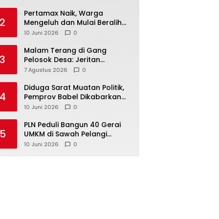
‎Pertamax Naik, Warga
2
Mengeluh dan Mulai Beralih
ke Pertalite Meski Harus Antre
10 Juni 2026
0
Malam Terang di Gang
3
Pelosok Desa: Jeritan
Harapan Ketua APDESI
7 Agustus 2026
0
Bangka Tengah untuk PLN
Babel
‎Diduga Sarat Muatan Politik,
4
Pemprov Babel Dikabarkan
Lakukan Rotasi Besar-
10 Juni 2026
0
besaran ASN hingga PPPK
‎PLN Peduli Bangun 40 Gerai
5
UMKM di Sawah Pelangi
Namang, Dorong
10 Juni 2026
0