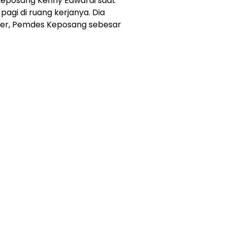
 Keposang Kenny Edwardi saat
pagi di ruang kerjanya. Dia
er, Pemdes Keposang sebesar