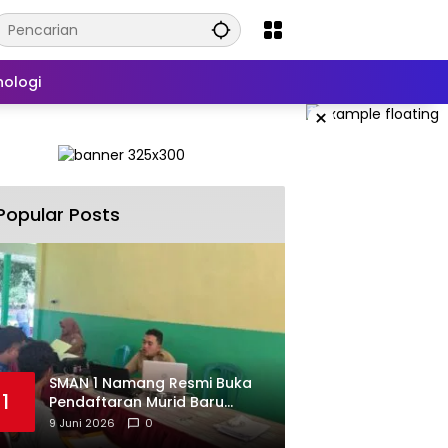
nologi
×
Popular Posts
SMAN 1 Namang Resmi Buka
1
Pendaftaran Murid Baru
2026/2027
9 Juni 2026
0