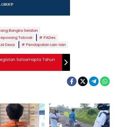
ang Bangka Selatan
Keposang Toboali
PADes
sli Desa
Pendapatan Lain-lain
 Kegiatan Satsamapta Tahun