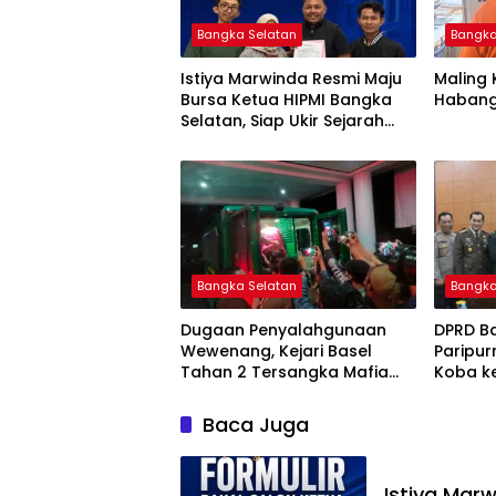
Bangka Selatan
Bangka
Istiya Marwinda Resmi Maju
Maling 
Bursa Ketua HIPMI Bangka
Habang
Selatan, Siap Ukir Sejarah
Pemimpin Perempuan
Pertama
Bangka Selatan
Bangka
Dugaan Penyalahgunaan
DPRD B
Wewenang, Kejari Basel
Paripur
Tahan 2 Tersangka Mafia
Koba ke
Tanah di Pulau Lepar
Baca Juga
Istiya Mar