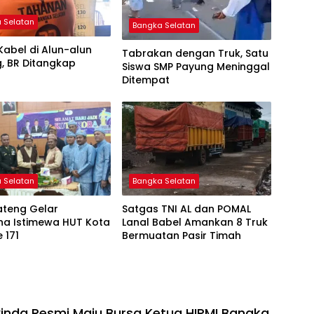
 Selatan
Bangka Selatan
Kabel di Alun-alun
Tabrakan dengan Truk, Satu
, BR Ditangkap
Siswa SMP Payung Meninggal
Ditempat
 Selatan
Bangka Selatan
ateng Gelar
Satgas TNI AL dan POMAL
na Istimewa HUT Kota
Lanal Babel Amankan 8 Truk
 171
Bermuatan Pasir Timah
winda Resmi Maju Bursa Ketua HIPMI Bangka