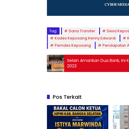
Tag:
Dana Transfer
Desa Kepos
Kades Keposang Kenny Edwardi
Pemdes Keposang
Pendapatan A
Selain Amankan Dua Bank, Ini
2023
Pos Terkait