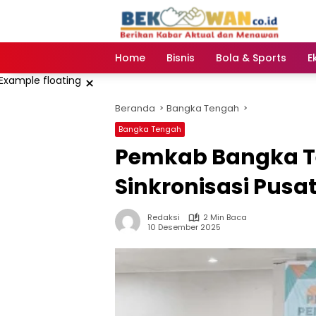
Langsung
ke
konten
Home
Bisnis
Bola & Sports
E
×
Beranda
Bangka Tengah
Bangka Tengah
Pemkab Bangka T
Sinkronisasi Pusa
Redaksi
2 Min Baca
10 Desember 2025