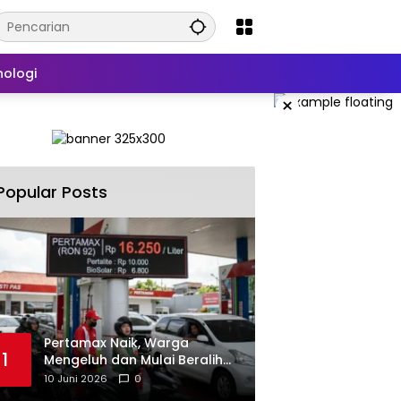
nologi
×
Popular Posts
‎Pertamax Naik, Warga
1
Mengeluh dan Mulai Beralih
ke Pertalite Meski Harus Antre
10 Juni 2026
0