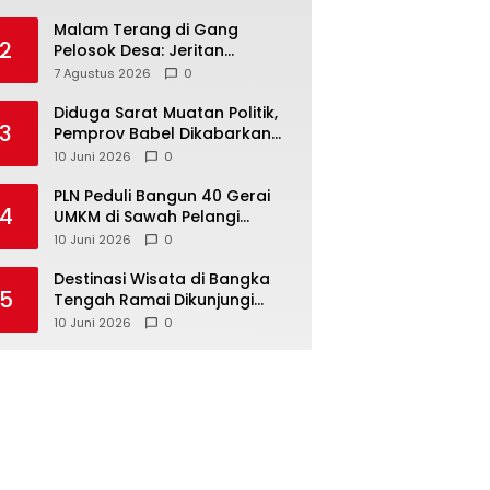
Malam Terang di Gang
2
Pelosok Desa: Jeritan
Harapan Ketua APDESI
7 Agustus 2026
0
Bangka Tengah untuk PLN
Babel
‎Diduga Sarat Muatan Politik,
3
Pemprov Babel Dikabarkan
Lakukan Rotasi Besar-
10 Juni 2026
0
besaran ASN hingga PPPK
‎PLN Peduli Bangun 40 Gerai
4
UMKM di Sawah Pelangi
Namang, Dorong
10 Juni 2026
0
‎Destinasi Wisata di Bangka
5
Tengah Ramai Dikunjungi
Masyarakat Saat Libur dan
10 Juni 2026
0
Akhir Pekan