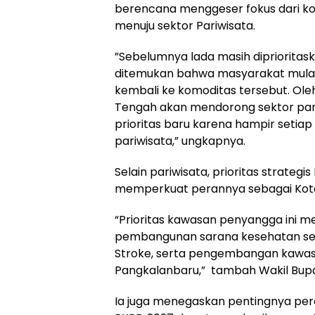
berencana menggeser fokus dari ko
menuju sektor Pariwisata.
‎”Sebelumnya lada masih diprioritas
ditemukan bahwa masyarakat mulai 
kembali ke komoditas tersebut. Ole
Tengah akan mendorong sektor pari
prioritas baru karena hampir setia
pariwisata,” ungkapnya.
‎Selain pariwisata, prioritas strate
memperkuat perannya sebagai Kota 
‎“Prioritas kawasan penyangga ini 
pembangunan sarana kesehatan sep
Stroke, serta pengembangan kawasan
Pangkalanbaru,” tambah Wakil Bupat
‎Ia juga menegaskan pentingnya per