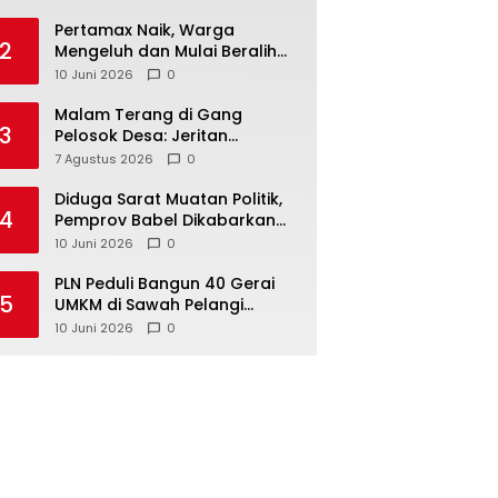
‎Pertamax Naik, Warga
2
Mengeluh dan Mulai Beralih
ke Pertalite Meski Harus Antre
10 Juni 2026
0
Malam Terang di Gang
3
Pelosok Desa: Jeritan
Harapan Ketua APDESI
7 Agustus 2026
0
Bangka Tengah untuk PLN
Babel
‎Diduga Sarat Muatan Politik,
4
Pemprov Babel Dikabarkan
Lakukan Rotasi Besar-
10 Juni 2026
0
besaran ASN hingga PPPK
‎PLN Peduli Bangun 40 Gerai
5
UMKM di Sawah Pelangi
Namang, Dorong
10 Juni 2026
0