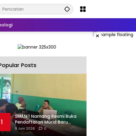
nologi
×
Popular Posts
SMAN 1 Namang Resmi Buka
1
Pendaftaran Murid Baru
2026/2027
9 Juni 2026
0