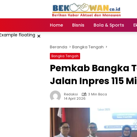
Langsung
ke
konten
Home
Bisnis
Bola & Sports
E
×
Beranda
Bangka Tengah
Bangka Tengah
‎Pemkab Bangka T
Jalan Inpres 115 Mi
Redaksi
3 Min Baca
14 April 2026