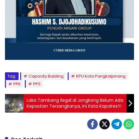
Tag:
Capacity Building
KPU Kota Pangkalpinang
PPK
PPS
Laka Tambang Ilegal di Jongkong Belum Ada
Kepastian Tersangkanya, Ini Kata Kapolres!!!