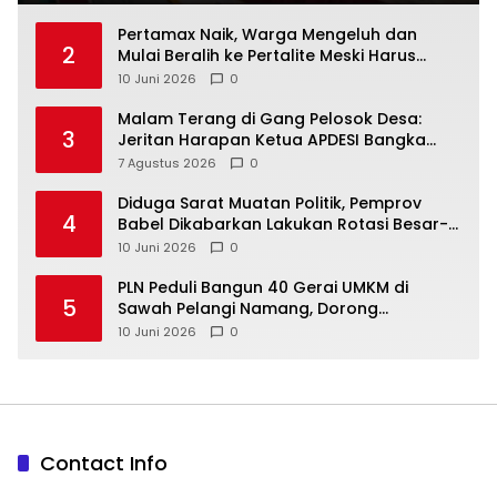
‎Pertamax Naik, Warga Mengeluh dan
2
Mulai Beralih ke Pertalite Meski Harus
10 Juni 2026
0
Malam Terang di Gang Pelosok Desa:
3
Jeritan Harapan Ketua APDESI Bangka
Tengah untuk PLN Babel
7 Agustus 2026
0
‎Diduga Sarat Muatan Politik, Pemprov
4
Babel Dikabarkan Lakukan Rotasi Besar-
10 Juni 2026
0
‎PLN Peduli Bangun 40 Gerai UMKM di
5
Sawah Pelangi Namang, Dorong
10 Juni 2026
0
Contact Info