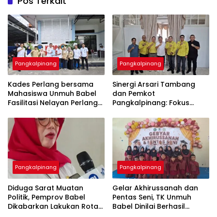
Pos Terkait
Pangkalpinang
Pangkalpinang
Kades Perlang bersama
‎Sinergi Arsari Tambang
Mahasiswa Unmuh Babel
dan Pemkot
Fasilitasi Nelayan Perlang
Pangkalpinang: Fokus
dan Trubus Buat PAS Kecil
Tingkatkan Kesejahteraan
di KSOP Pangkalbalam
Pangkalpinang
Pangkalpinang
‎Diduga Sarat Muatan
‎Gelar Akhirussanah dan
Politik, Pemprov Babel
Pentas Seni, TK Unmuh
Dikabarkan Lakukan Rotasi
Babel Dinilai Berhasil
Besar-besaran ASN hingga