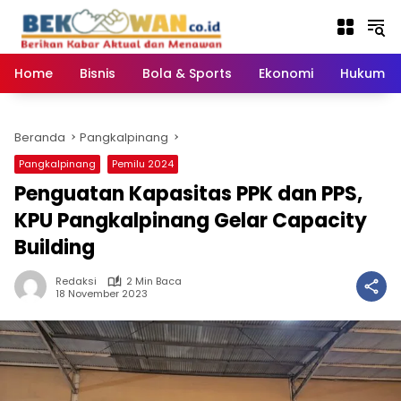
Langsung
ke
konten
Home
Bisnis
Bola & Sports
Ekonomi
Hukum & 
Beranda
Pangkalpinang
Pangkalpinang
Pemilu 2024
Penguatan Kapasitas PPK dan PPS,
KPU Pangkalpinang Gelar Capacity
Building
Redaksi
2 Min Baca
18 November 2023