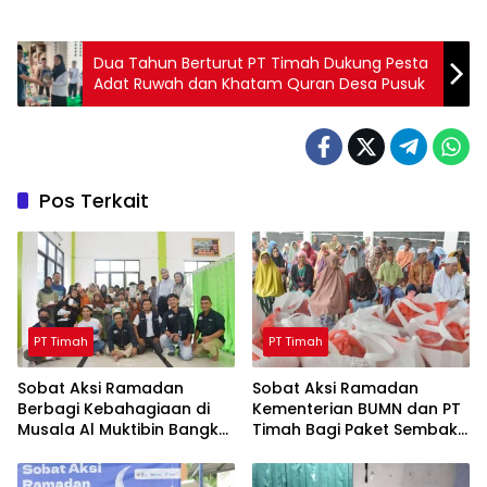
Dua Tahun Berturut PT Timah Dukung Pesta
Adat Ruwah dan Khatam Quran Desa Pusuk
Pos Terkait
PT Timah
PT Timah
Sobat Aksi Ramadan
Sobat Aksi Ramadan
Berbagi Kebahagiaan di
Kementerian BUMN dan PT
Musala Al Muktibin Bangka
Timah Bagi Paket Sembako
Barat, Santuni Anak Yatim
ke Masyarakat Bangka
dan Piatu
Barat