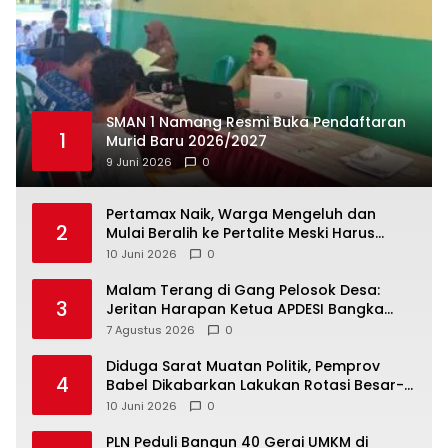
SMAN 1 Namang Resmi Buka Pendaftaran
1
Murid Baru 2026/2027
9 Juni 2026
0
‎Pertamax Naik, Warga Mengeluh dan
2
Mulai Beralih ke Pertalite Meski Harus
10 Juni 2026
0
Malam Terang di Gang Pelosok Desa:
3
Jeritan Harapan Ketua APDESI Bangka
Tengah untuk PLN Babel
7 Agustus 2026
0
‎Diduga Sarat Muatan Politik, Pemprov
4
Babel Dikabarkan Lakukan Rotasi Besar-
10 Juni 2026
0
‎PLN Peduli Bangun 40 Gerai UMKM di