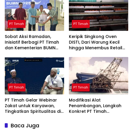
PT Timah
PT Timah
Sobat Aksi Ramadan,
Keripik Singkong Oven
Inisiatif Berbagi PT Timah
DISTI, Dari Warung Kecil
dan Kementerian BUMN
hingga Menembus Retail
Menebar Manfaat
Modern Berkat Dukungan
PT Timah
PT Timah
PT Timah
PT Timah Gelar Webinar
Modifikasi Alat
Zakat untuk Karyawan,
Penambangan, Langkah
Tingkatkan Spiritualitas di
Konkret PT Timah
Bulan Ramadan
Tingkatkan Safety
Baca Juga