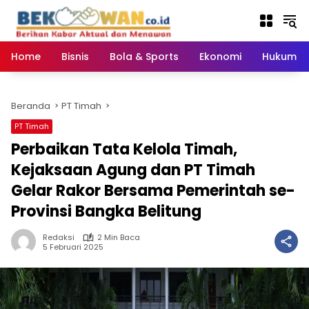
Langsung
ke
konten
Home
Bisnis
Bola & Sports
Ekonomi
Hukum & 
Beranda
PT Timah
PT Timah
Perbaikan Tata Kelola Timah,
Kejaksaan Agung dan PT Timah
Gelar Rakor Bersama Pemerintah se-
Provinsi Bangka Belitung
Redaksi
2 Min Baca
5 Februari 2025