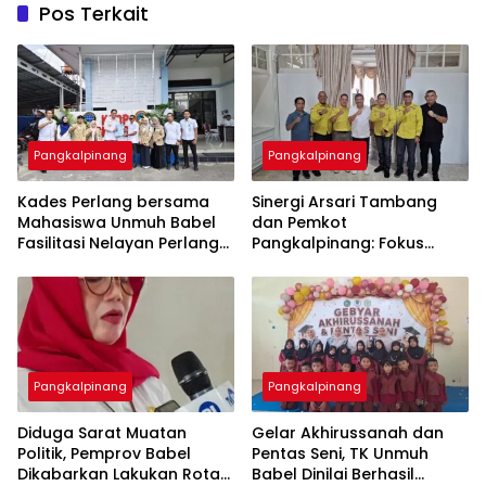
Pos Terkait
Pangkalpinang
Pangkalpinang
Kades Perlang bersama
‎Sinergi Arsari Tambang
Mahasiswa Unmuh Babel
dan Pemkot
Fasilitasi Nelayan Perlang
Pangkalpinang: Fokus
dan Trubus Buat PAS Kecil
Tingkatkan Kesejahteraan
di KSOP Pangkalbalam
Pangkalpinang
Pangkalpinang
‎Diduga Sarat Muatan
‎Gelar Akhirussanah dan
Politik, Pemprov Babel
Pentas Seni, TK Unmuh
Dikabarkan Lakukan Rotasi
Babel Dinilai Berhasil