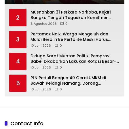
Musnahkan 31 Perkara Narkoba, Kejari
2
Bangka Tengah Tegaskan Komitmen
Berantas Kejahatan Hingga Tuntas
6 Agustus 2026
0
‎Pertamax Naik, Warga Mengeluh dan
3
Mulai Beralih ke Pertalite Meski Harus
10 Juni 2026
0
‎Diduga Sarat Muatan Politik, Pemprov
4
Babel Dikabarkan Lakukan Rotasi Besar-
10 Juni 2026
0
‎PLN Peduli Bangun 40 Gerai UMKM di
5
Sawah Pelangi Namang, Dorong
10 Juni 2026
0
Contact Info