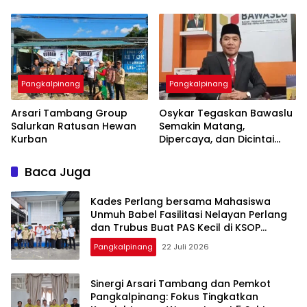
Besar-besaran ASN hingga
Pangkalpinang
Pangkalpinang
‎Arsari Tambang Group
Osykar Tegaskan Bawaslu
Salurkan Ratusan Hewan
Semakin Matang,
Kurban
Dipercaya, dan Dicintai
Masyarakat
Baca Juga
Kades Perlang bersama Mahasiswa
Unmuh Babel Fasilitasi Nelayan Perlang
dan Trubus Buat PAS Kecil di KSOP
Pangkalbalam
Pangkalpinang
22 Juli 2026
‎Sinergi Arsari Tambang dan Pemkot
Pangkalpinang: Fokus Tingkatkan