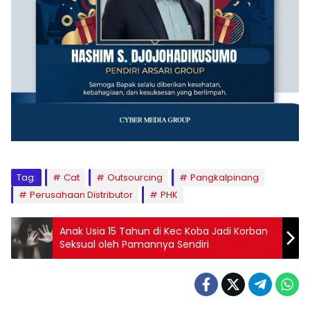
Tag:
Cat
Outsourcing
Pangkalpinang
Perusahaan Distributor
PHK
‎Anak Usia 15 Tahun di Kec Koba Jadi Korban