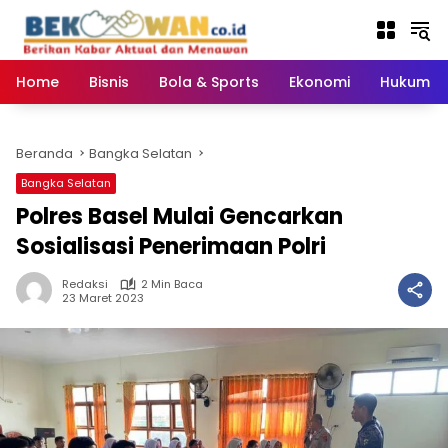
Langsung
ke
konten
Home
Bisnis
Bola & Sports
Ekonomi
Hukum & 
Beranda
Bangka Selatan
Bangka Selatan
Polres Basel Mulai Gencarkan
Sosialisasi Penerimaan Polri
Redaksi
2 Min Baca
23 Maret 2023