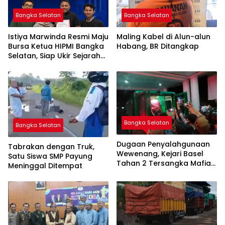
Bangka Selatan
Bangka Selatan
Istiya Marwinda Resmi Maju
Maling Kabel di Alun-alun
Bursa Ketua HIPMI Bangka
Habang, BR Ditangkap
Selatan, Siap Ukir Sejarah
Pemimpin Perempuan
Pertama
Bangka Selatan
Bangka Selatan
Dugaan Penyalahgunaan
Tabrakan dengan Truk,
Wewenang, Kejari Basel
Satu Siswa SMP Payung
Tahan 2 Tersangka Mafia
Meninggal Ditempat
Tanah di Pulau Lepar