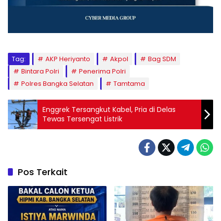
Tag:
AKP Heriyanto
Akpol
Bag SDM
Bintara Polri
Penerima Polri
Polres Bangka Selatan
Tamtama
Enggrek Tersangkut Kabel, Pria di Delas
Tewas Tersengat Listrik
Pos Terkait