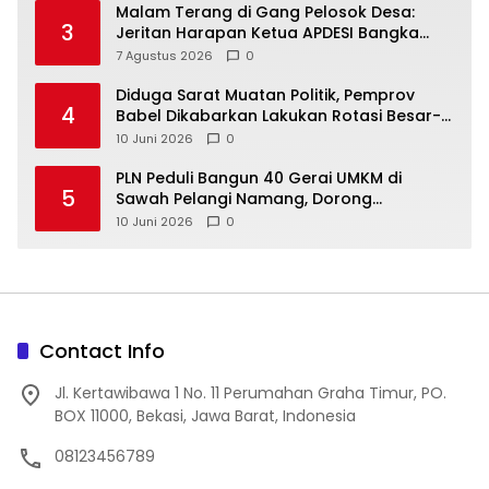
Malam Terang di Gang Pelosok Desa:
3
Jeritan Harapan Ketua APDESI Bangka
Tengah untuk PLN Babel
7 Agustus 2026
0
‎Diduga Sarat Muatan Politik, Pemprov
4
Babel Dikabarkan Lakukan Rotasi Besar-
10 Juni 2026
0
‎PLN Peduli Bangun 40 Gerai UMKM di
5
Sawah Pelangi Namang, Dorong
10 Juni 2026
0
Contact Info
Jl. Kertawibawa 1 No. 11 Perumahan Graha Timur, PO.
BOX 11000, Bekasi, Jawa Barat, Indonesia
08123456789