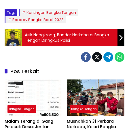
Tag:
Kontingen Bangka Tengah
Porprov Bangka Barat 2023
Asik Nongkrong, Bandar Narkoba di Bangka
Tengah Diringkus Polisi
Pos Terkait
Bangka Tengah
Bangka Tengah
Malam Terang di Gang
Musnahkan 31 Perkara
Pelosok Desa: Jeritan
Narkoba, Kejari Bangka