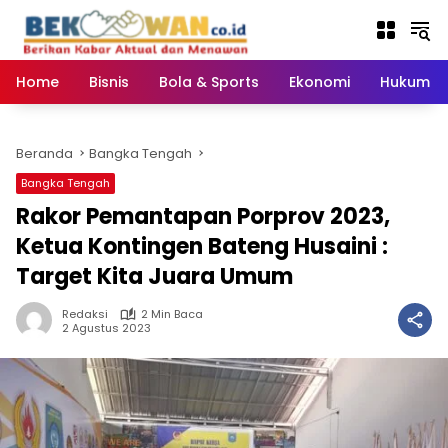
Langsung
ke
konten
Home
Bisnis
Bola & Sports
Ekonomi
Hukum & 
Beranda
Bangka Tengah
Bangka Tengah
Rakor Pemantapan Porprov 2023,
Ketua Kontingen Bateng Husaini :
Target Kita Juara Umum
Redaksi
2 Min Baca
2 Agustus 2023