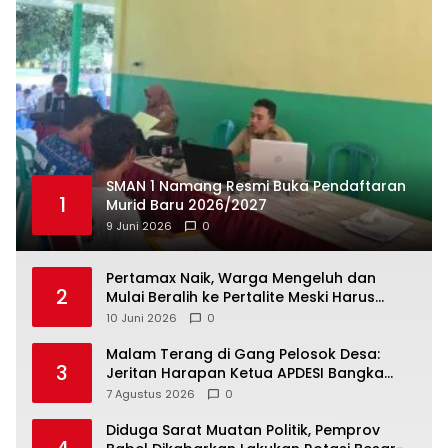
SMAN 1 Namang Resmi Buka Pendaftaran
1
Murid Baru 2026/2027
9 Juni 2026
0
‎Pertamax Naik, Warga Mengeluh dan
2
Mulai Beralih ke Pertalite Meski Harus
10 Juni 2026
0
Malam Terang di Gang Pelosok Desa:
3
Jeritan Harapan Ketua APDESI Bangka
Tengah untuk PLN Babel
7 Agustus 2026
0
‎Diduga Sarat Muatan Politik, Pemprov