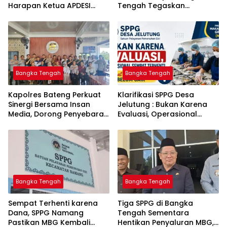
Harapan Ketua APDESI
Tengah Tegaskan
Bangka Tengah untuk PLN
Komitmen Berantas
Babel
Kejahatan Hingga Tuntas
Bangka Tengah
Bangka Tengah
‎Kapolres Bateng Perkuat
‎Klarifikasi SPPG Desa
Sinergi Bersama Insan
Jelutung : Bukan Karena
Media, Dorong Penyebaran
Evaluasi, Operasional
Informasi Akurat dan
Sempat Terhenti Akibat
Layanan Polri 110
Dana Banper Belum Cair
Bangka Tengah
Bangka Tengah
‎Sempat Terhenti karena
‎Tiga SPPG di Bangka
Dana, SPPG Namang
Tengah Sementara
Pastikan MBG Kembali
Hentikan Penyaluran MBG,