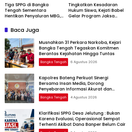
‎Tiga SPPG di Bangka
Tingkatkan Kesadaran
Tengah Sementara
Hukum Siswa, Kejati Babel
Hentikan Penyaluran MBG,
Gelar Program Jaksa
Masuk Sekolah di SMAN 1
Namang
Baca Juga
Musnahkan 31 Perkara Narkoba, Kejari
Bangka Tengah Tegaskan Komitmen
Berantas Kejahatan Hingga Tuntas
Bangka Tengah
6 Agustus 2026
‎Kapolres Bateng Perkuat Sinergi
Bersama Insan Media, Dorong
Penyebaran Informasi Akurat dan
Layanan Polri 110
Bangka Tengah
4 Agustus 2026
‎Klarifikasi SPPG Desa Jelutung : Bukan
Karena Evaluasi, Operasional Sempat
Terhenti Akibat Dana Banper Belum Cair